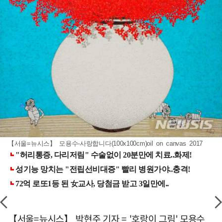
【서울=뉴시스】 모용수-사랑합니다(100x100cm)oil on canvas 2017
【서울=뉴시스】 박현주 기자 = '호랑이 그림' 모용수