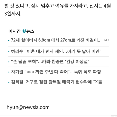
별 것 있냐고. 잠시 멈추고 여유를 가지라고. 전시는 4월
3일까지.
이시간
핫
뉴스
하리수 "이혼 내가 먼저 제안…아기 못 낳아 미안"
"손 떨림 포착"…카라 한승연 '건강 이상설'
차가원 "○○○ 까면 주변 다 죽어"…녹취 폭로 파장
김희철, 거꾸로 걸린 광복절 태극기 현수막에 "X돌았네"
hyun@newsis.com