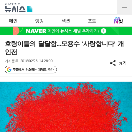
메인
랭킹
섹션
포토
호랑이들의 달달함...모용수 '사랑합니다' 개
인전
기사등록
2018/02/26 14:28:00
가
가
구글에서 선호하는 매체로 추가