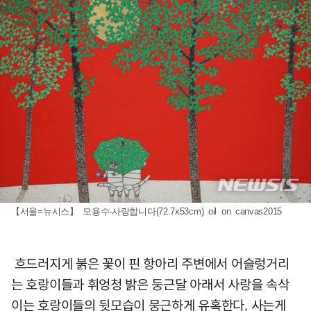
【서울=뉴시스】 모용수-사랑합니다(72.7x53cm) oil on canvas2015
흐드러지게 붉은 꽃이 핀 항아리 주변에서 어슬렁거리
는 호랑이들과 휘엉청 밝은 둥근달 아래서 사랑을 속삭
이는 호랑이들의 뒷모습이 뭉근하게 유혹한다. 사는게