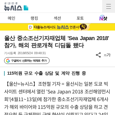
메인
랭킹
섹션
포토
울산 중소조선기자재업체 'Sea Japan 2018'
참가, 해외 판로개척 디딤돌 됐다
기사등록
2018/05/24 09:48:31
가
가
구글에서 선호하는 매체로 추가
115억원 규모 수출 상담 및 계약 진행 중
【울산=뉴시스】조현철 기자 = 울산시는 일본 도쿄 빅
사이트 센터에서 열린 'Sea Japan 2018 조선해양전시
회'(4월11~13일)에 참가한 중소조선기자재업체 6개사
가 해외 바이어와 115억원 규모의 수출 상담을 하고 견
적요청 등 구체적인 구매 협상이 이뤄지고 있다고 24일