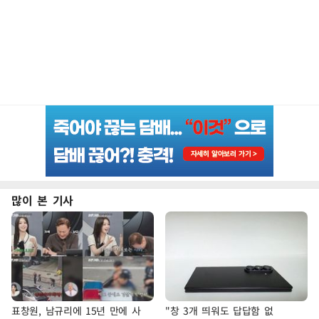
많이 본 기사
표창원, 남규리에 15년 만에 사
"창 3개 띄워도 답답함 없