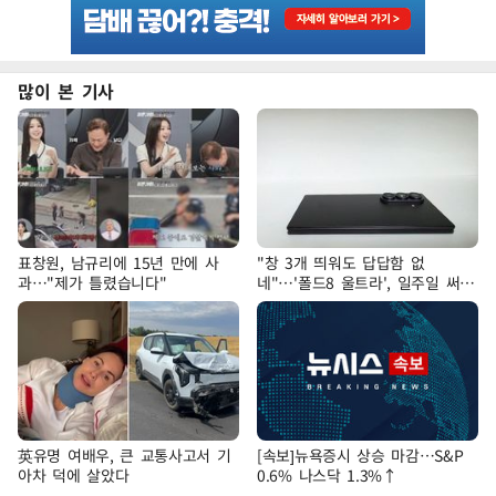
많이 본 기사
표창원, 남규리에 15년 만에 사
"창 3개 띄워도 답답함 없
과…"제가 틀렸습니다"
네"…'폴드8 울트라', 일주일 써보
니
英유명 여배우, 큰 교통사고서 기
[속보]뉴욕증시 상승 마감…S&P
아차 덕에 살았다
0.6% 나스닥 1.3%↑