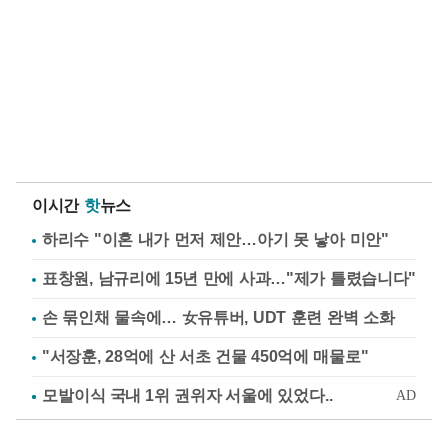
이시간
핫
뉴스
하리수 "이혼 내가 먼저 제안…아기 못 낳아 미안"
표창원, 남규리에 15년 만에 사과…"제가 틀렸습니다"
손 묶인채 물속에… 女유튜버, UDT 훈련 완벽 소화
"서장훈, 28억에 산 서초 건물 450억에 매물로"