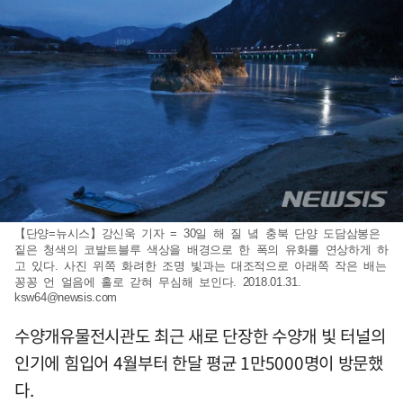
【단양=뉴시스】강신욱 기자 = 30일 해 질 녘 충북 단양 도담삼봉은
짙은 청색의 코발트블루 색상을 배경으로 한 폭의 유화를 연상하게 하
고 있다. 사진 위쪽 화려한 조명 빛과는 대조적으로 아래쪽 작은 배는
꽁꽁 언 얼음에 홀로 갇혀 무심해 보인다. 2018.01.31.
ksw64@newsis.com
수양개유물전시관도 최근 새로 단장한 수양개 빛 터널의
인기에 힘입어 4월부터 한달 평균 1만5000명이 방문했
다.