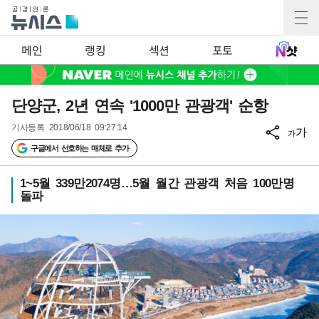
메인
랭킹
섹션
포토
단양군, 2년 연속 '1000만 관광객' 순항
기사등록
2018/06/18 09:27:14
가
가
구글에서 선호하는 매체로 추가
1~5월 339만2074명…5월 월간 관광객 처음 100만명
돌파