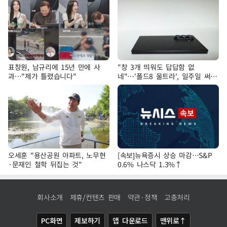
표창원, 남규리에 15년 만에 사
"창 3개 띄워도 답답함 없
과…"제가 틀렸습니다"
네"…'폴드8 울트라', 일주일 써보
니
오세훈 "용산공원 아파트, 노무현
[속보]뉴욕증시 상승 마감…S&P
·문재인 철학 뒤집는 것"
0.6% 나스닥 1.3%↑
회사소개
제휴/컨텐츠 판매
약관·정책
고충처리
PC화면
제보하기
앱 다운로드
맨위로↑