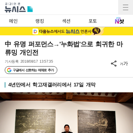
메인
랭킹
섹션
포토
中 유명 퍼포먼스→'누화법'으로 회귀한 마
류밍 개인전
기사등록
2018/08/17 13:57:35
가
가
구글에서 선호하는 매체로 추가
4년만에서 학고재갤러리에서 17일 개막