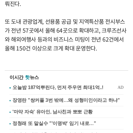
뤄진다.
또 도내 관광업계, 선용품 공급 및 지역특산품 전시부스
가 전년 57곳에서 올해 64곳으로 확대하고, 크루즈선사
와 해외여행사 등과의 비즈니스 미팅이 전년 62건에서
올해 150건 이상으로 크게 확대 운영한다.
이시간
핫
뉴스
장영란 "쌍커풀 3번 밖에…왜 성형미인이라고 하냐"
'마약 자숙' 유아인, 남사친과 뽀뽀 근황
정청래 또 말실수 "'이명박' 임기 내로…"