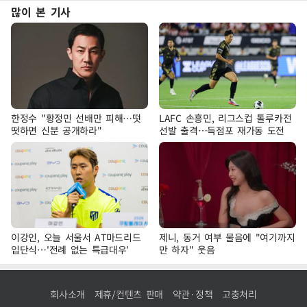
많이 본 기사
한정수 "황정민 선배만 피해…떳
LAFC 손흥민, 리그스컵 톨루카전
떳하면 신분 공개하라"
선발 출격…득점포 재가동 도전
이강인, 오늘 서울서 AT마드리드
제니, 동거 여부 물음에 "여기까지
입단식…'전례 없는 특급대우'
만 하자" 웃음
회사소개
제휴/컨텐츠 판매
약관·정책
고충처리