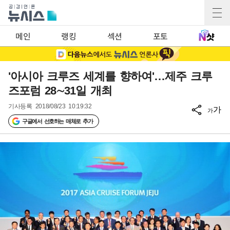
메인
랭킹
섹션
포토
'아시아 크루즈 세계를 향하여'…제주 크루
즈포럼 28∼31일 개최
기사등록
2018/08/23 10:19:32
가
가
구글에서 선호하는 매체로 추가