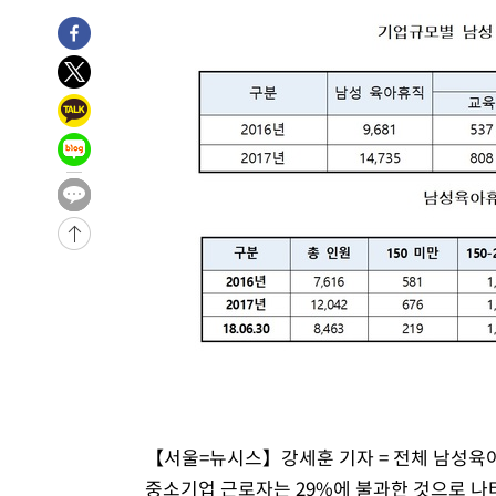
-9205초 전 >
[속보]종합특검, '계엄 수용공간 확보' 신용해 前교정본부
-8078초 전 >
외신들도 주목한 韓축구 파문…"국민적 공분에 수사 재개"
-8049초 전 >
11시간 압수수색에 성접대 파문까지…'쑥대밭' 된 축구협
-7071초 전 >
[속보]규제합리화위원회 부위원장에 김태유 서울대 공대 
태 후임
-3429초 전 >
[속보]국힘 윤리위, '돌려차기 발언' 진종오·서범수 징계 
20분 전 >
[속보] 7월 중국 수출 23.9%↑ 수입 27.5%↑…무역총액 25
1시간 전 >
[속보]'채상병 순직 책임' 임성근, 항소심도 징역 3년
-29593초 전 >
[속보]이 대통령 "부동산 공급 기존 사고방식 매달리지 
실천"
-28678초 전 >
이란, "오만과 '중앙 단일 루트' 합의…북쪽 인바운드·남
운드는 임시"
-20246초 전 >
"낮 기온 소폭 하락"…수도권 폭염중대경보, 폭염경보로
-20210초 전 >
[속보]이 대통령, '호우피해' 안동·의성 관할 4개 면 특
선포
-20173초 전 >
[단독]중수청 지원 검사들, 정원 초과 시 낮은 계급 임용
갈 수도
-18144초 전 >
낮 최고 37도 찜통더위…곳곳 소나기·강원 많은 비[내일
-16450초 전 >
SK하이닉스, 용인·청주 팹에 54조 투자…"AI 메모리 수
【서울=뉴시스】강세훈 기자 = 전체 남성육아
응"
-13306초 전 >
여자배구 이재영·이다영 자매, 아제르바이잔 투란VC 입
중소기업 근로자는 29%에 불과한 것으로 나
-12559초 전 >
외국인 심판 성 접대 7경기 들여다보니…한국 축구 '5승 2