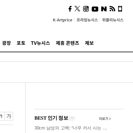
시, 스마트폰 액세서리에
NFC 더했다
K-Artprice
프라임뉴시스
위클리뉴시스
광장
포토
TV뉴시스
제휴 콘텐츠
제보