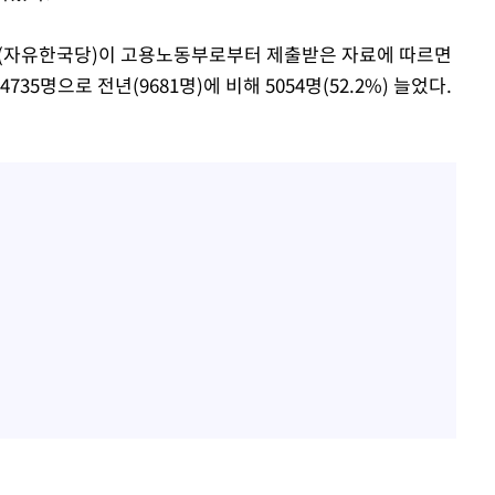
원(자유한국당)이 고용노동부로부터 제출받은 자료에 따르면
 마쳐
5명으로 전년(9681명)에 비해 5054명(52.2%) 늘었다.
장 기소
회
교수…이병
절차 개시
.3%↑