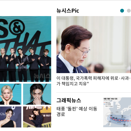
뉴시스Pic
개구리밥
이 대통령, 국가폭력 피해자에 위로·사과
가 책임지고 치유"
그래픽뉴스
태풍 '돌핀' 예상 이동
경로