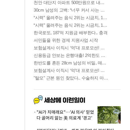
"AI가 치매래요"…'AI 의사' 믿었
다 골머리 앓는 美 의료계 '경고'