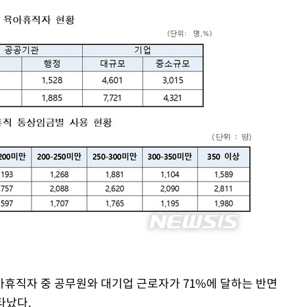
장 기소
회
교수…이병
절차 개시
.3%↑
말고 과감히
쪽 아웃바
 하향
별재난지역
…희망지 못
날씨]
요 선제 대
휴직자 중 공무원와 대기업 근로자가 71%에 달하는 반면
단
타났다.
무'