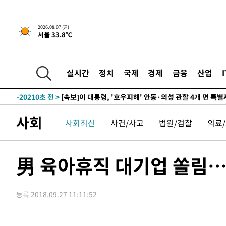
2026.08.07 (금)
서울 33.8℃
1시간 전 >
[속보]'채상병 순직 책임' 임성근, 항소심도 징역 3년
-29593초 전 >
[속보]이 대통령 "부동산 공급 기존 사고방식 매달리지 
실천"
-28678초 전 >
이란, "오만과 '중앙 단일 루트' 합의…북쪽 인바운드·남
실시간
정치
국제
경제
금융
산업
운드는 임시"
-20246초 전 >
"낮 기온 소폭 하락"…수도권 폭염중대경보, 폭염경보로
-20210초 전 >
[속보]이 대통령, '호우피해' 안동·의성 관할 4개 면 특
선포
-20173초 전 >
[단독]중수청 지원 검사들, 정원 초과 시 낮은 계급 임용
사회
사회최신
사건/사고
법원/검찰
의료
갈 수도
-18144초 전 >
낮 최고 37도 찜통더위…곳곳 소나기·강원 많은 비[내일
-16450초 전 >
SK하이닉스, 용인·청주 팹에 54조 투자…"AI 메모리 수
응"
-13306초 전 >
여자배구 이재영·이다영 자매, 아제르바이잔 투란VC 입
男 육아휴직 대기업 쏠림…
-12559초 전 >
외국인 심판 성 접대 7경기 들여다보니…한국 축구 '5승 2
-12293초 전 >
[속보]코스닥, 2.86포인트(0.36%) 내린 798.81마감
등록 2018.09.27 11:11:52
-12246초 전 >
[속보]코스피, 6200선 약보합…0.60% 내린 6258.77에
-12226초 전 >
[속보]원·달러 환율, 7.7원 내린 1416.1원 마감
-12115초 전 >
[속보] 노원서 40.1도 관측…서울, 2018년 이후 첫 40도