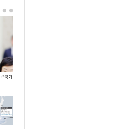
…"국가
홈플러스, 67개 점포 가오픈… 13일 정식 개장
오세훈 서울시장,
환경 점검