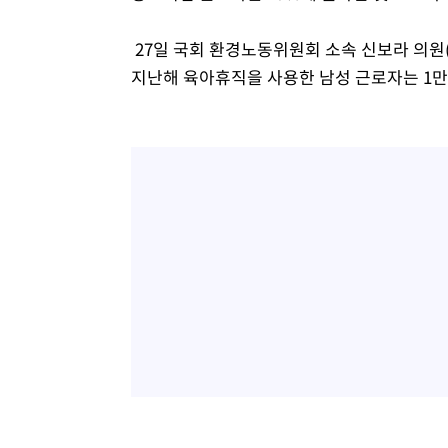
-12293초 전 >
[속보]코스닥, 2.86포인트(0.36%) 내린 798.81마감
27일 국회 환경노동위원회 소속 신보라 의
-12246초 전 >
[속보]코스피, 6200선 약보합…0.60% 내린 6258.77에
지난해 육아휴직을 사용한 남성 근로자는 1만473
-12226초 전 >
[속보]원·달러 환율, 7.7원 내린 1416.1원 마감
-12115초 전 >
[속보] 노원서 40.1도 관측…서울, 2018년 이후 첫 40도
-9205초 전 >
[속보]종합특검, '계엄 수용공간 확보' 신용해 前교정본부
-8078초 전 >
외신들도 주목한 韓축구 파문…"국민적 공분에 수사 재개"
-8049초 전 >
11시간 압수수색에 성접대 파문까지…'쑥대밭' 된 축구협
-7071초 전 >
[속보]규제합리화위원회 부위원장에 김태유 서울대 공대 
태 후임
-3429초 전 >
[속보]국힘 윤리위, '돌려차기 발언' 진종오·서범수 징계 
20분 전 >
[속보] 7월 중국 수출 23.9%↑ 수입 27.5%↑…무역총액 25
1시간 전 >
[속보]'채상병 순직 책임' 임성근, 항소심도 징역 3년