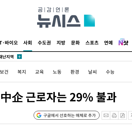
말고 과감히
쪽 아웃바
IT·바이오
사회
수도권
지방
문화
스포츠
연예
 하향
별재난지역
…희망지 못
/보건
복지
교육
노동
환경
날씨
수능
날씨]
요 선제 대
단
中企 근로자는 29% 불과
무'
 마쳐
구글에서 선호하는 매체로 추가