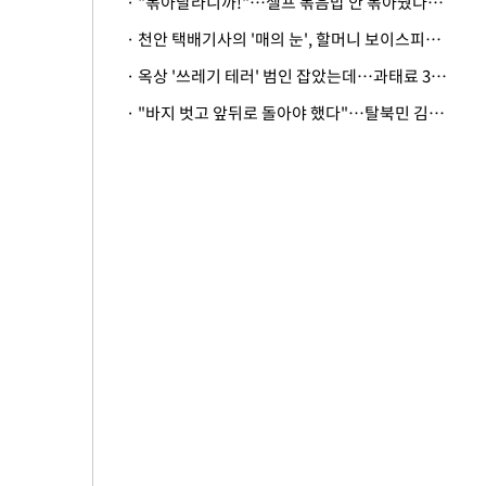
· "볶아달라니까!"…셀프 볶음밥 안 볶아줬다고 사장 폭행한 손님
· 천안 택배기사의 '매의 눈', 할머니 보이스피싱 피해 막아
· 옥상 '쓰레기 테러' 범인 잡았는데…과태료 3만원 처분에 숙박업주 허탈
· "바지 벗고 앞뒤로 돌아야 했다"…탈북민 김서아, 기쁨조 검사 수치심 회상