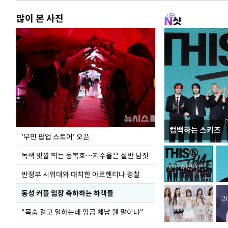
많이 본 사진
컴백하는 스키즈
지석천 뒤덮은 
'무민 팝업 스토어' 오픈
녹색 빛깔 띄는 동복호…저수율은 절반 남짓
반정부 시위대와 대치한 아르헨티나 경찰
동성 커플 입장 축하하는 하객들
"목숨 걸고 일하는데 임금 체납 웬 말이냐"