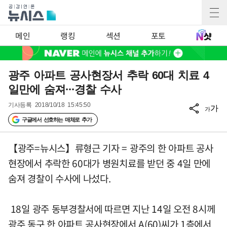
메인
랭킹
섹션
포토
광주 아파트 공사현장서 추락 60대 치료 4
일만에 숨져···경찰 수사
기사등록
2018/10/18 15:45:50
가
가
구글에서 선호하는 매체로 추가
【광주=뉴시스】류형근 기자 = 광주의 한 아파트 공사
현장에서 추락한 60대가 병원치료를 받던 중 4일 만에
숨져 경찰이 수사에 나섰다.
18일 광주 동부경찰서에 따르면 지난 14일 오전 8시께
광주 동구 한 아파트 공사현장에서 A(60)씨가 1층에서