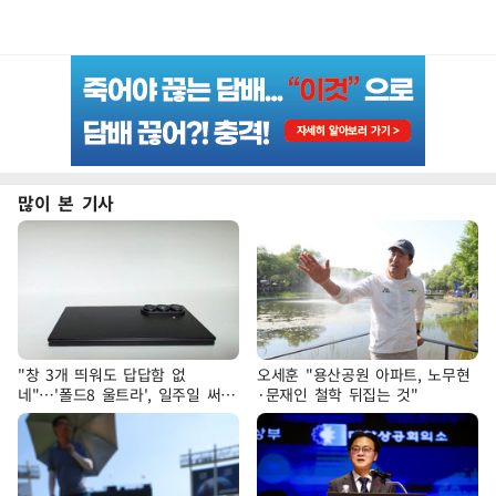
많이 본 기사
"창 3개 띄워도 답답함 없
오세훈 "용산공원 아파트, 노무현
네"…'폴드8 울트라', 일주일 써보
·문재인 철학 뒤집는 것"
니