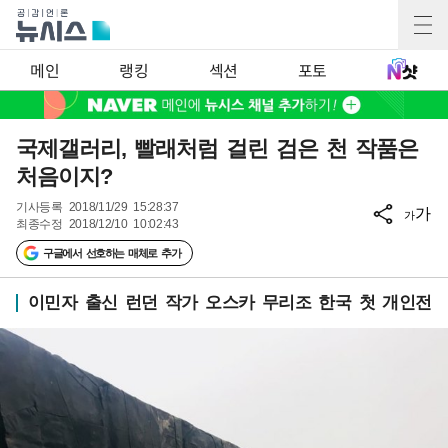
메인
랭킹
섹션
포토
국제갤러리, 빨래처럼 걸린 검은 천 작품은
처음이지?
기사등록
2018/11/29 15:28:37
가
가
최종수정
2018/12/10 10:02:43
구글에서 선호하는 매체로 추가
이민자 출신 런던 작가 오스카 무리조 한국 첫 개인전