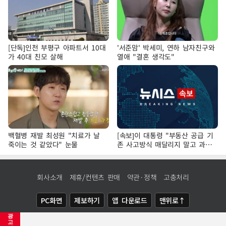
[단독]인천 부평구 아파트서 10대
'서준맘' 박세미, 연하 남자친구와
가 40대 친모 살해
열애 "결혼 생각도"
백혈병 재발 최성원 "치료가 날
[속보]이 대통령 "부동산 공급 기
죽이는 것 같았다" 눈물
존 사고방식 매달리지 말고 과감
히 실천"
회사소개
제휴/컨텐츠 판매
약관·정책
고충처리
PC화면
제보하기
앱 다운로드
맨위로↑
광
COPYRIGHTⓒ
NEWSIS
ALL RIGHTS RESERVED.
고