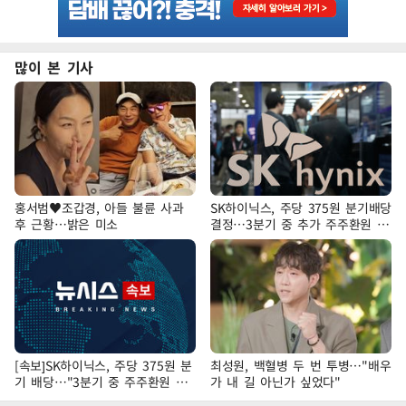
많이 본 기사
홍서범♥조갑경, 아들 불륜 사과
SK하이닉스, 주당 375원 분기배당
후 근황…밝은 미소
결정…3분기 중 추가 주주환원 발
표
[속보]SK하이닉스, 주당 375원 분
최성원, 백혈병 두 번 투병…"배우
기 배당…"3분기 중 주주환원 방
가 내 길 아닌가 싶었다"
안 확정"