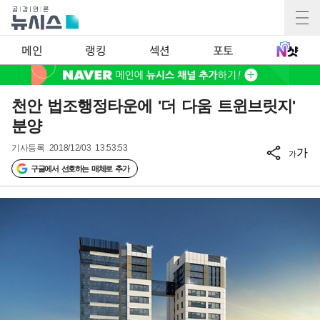
메인
랭킹
섹션
포토
천안 법조행정타운에 '더 다움 트윈브릿지'
분양
기사등록
2018/12/03 13:53:53
가
가
구글에서 선호하는 매체로 추가