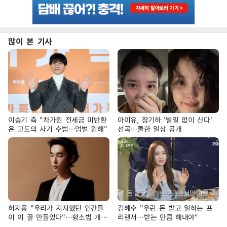
많이 본 기사
이승기 측 "차가원 전세금 미반환
아이유, 장기하 '별일 없이 산다'
은 고도의 사기 수법…엄벌 원해"
선곡…쿨한 일상 공개
허지웅 "우리가 지지했던 인간들
김혜수 "우린 돈 받고 일하는 프
이 이 꼴 만들었다"…형소법 개정
리랜서…받는 만큼 해내야"
에 격한 반응