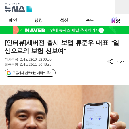
메인
랭킹
섹션
포토
[인터뷰]새버전 출시 보맵 류준우 대표 "일
상으로의 보험 선보여"
기사등록
2018/12/10 12:00:00
가
가
최종수정
2018/12/11 16:48:28
구글에서 선호하는 매체로 추가