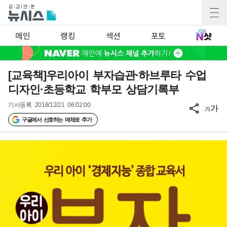
메인
랭킹
섹션
포토
[교육책]우리아이 부자습관·하브루타 수업
디자인·초등학교 학부모 상담기록부
기사등록
2018/12/21 06:02:00
가
가
구글에서 선호하는 매체로 추가