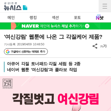
메인
랭킹
섹션
포토
'여신강림' 웹툰에 나온 그 각질케어 제품?
기사등록
2019/04/09 10:48:50
가
가
구글에서 선호하는 매체로 추가
아큐어 각질 토너패드·각질 세럼 등 2종
네이버 웹툰 '여신강림'과 콜라보 작업