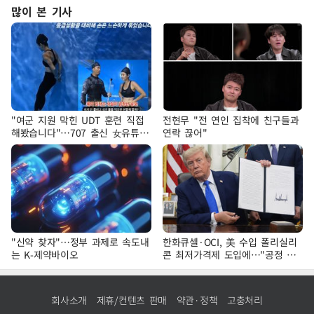
많이 본 기사
"여군 지원 막힌 UDT 훈련 직접
전현무 "전 연인 집착에 친구들과
해봤습니다"…707 출신 女유튜버
연락 끊어"
'완벽 소화'
"신약 찾자"…정부 과제로 속도내
한화큐셀·OCI, 美 수입 폴리실리
는 K-제약바이오
콘 최저가격제 도입에…"공정 경
쟁·수익성 개선 환영"
회사소개
제휴/컨텐츠 판매
약관·정책
고충처리