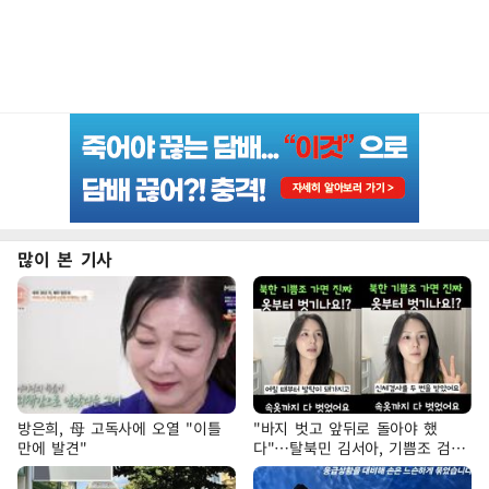
많이 본 기사
방은희, 母 고독사에 오열 "이틀
"바지 벗고 앞뒤로 돌아야 했
만에 발견"
다"…탈북민 김서아, 기쁨조 검사
수치심 회상