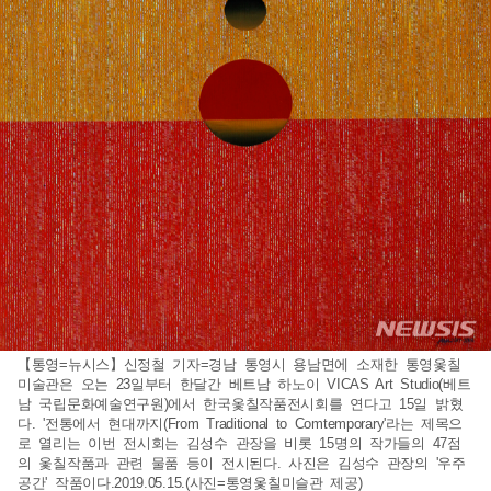
【통영=뉴시스】신정철 기자=경남 통영시 용남면에 소재한 통영옻칠
미술관은 오는 23일부터 한달간 베트남 하노이 VICAS Art Studio(베트
남 국립문화예술연구원)에서 한국옻칠작품전시회를 연다고 15일 밝혔
다. '전통에서 현대까지(From Traditional to Comtemporary'라는 제목으
로 열리는 이번 전시회는 김성수 관장을 비롯 15명의 작가들의 47점
의 옻칠작품과 관련 물품 등이 전시된다. 사진은 김성수 관장의 '우주
공간' 작품이다.2019.05.15.(사진=통영옻칠미슬관 제공)