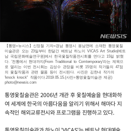
【통영=뉴시스】신정철 기자=경남 통영시 용남면에 소재한 통영옻칠
미술관은 오는 23일부터 한달간 베트남 하노이 VICAS Art Studio(베트
남 국립문화예술연구원)에서 한국옻칠작품전시회를 연다고 15일 밝혔
다. '전통에서 현대까지(From Traditional to Comtemporary'라는 제목으
로 열리는 이번 전시회는 김성수 관장을 비롯 15명의 작가들의 47점
의 옻칠작품과 관련 물품 등이 전시된다. 사진은 김한내 작가의
'knock knock" 작품이다.2019.05.15.(사진=통영옻칠미슬관 제공)
photo@newsis.com
통영옻칠술관은 2006년 개관 후 옻칠예술을 현대화하
여 세계에 한국의 아름다움을 알리기 위해서 해마다 지
속적인 해외교류전시와 프로그램을 진행하고 있다.
통영옻칠미술관과 하노이 'VICAS'는 베트남 현대예술