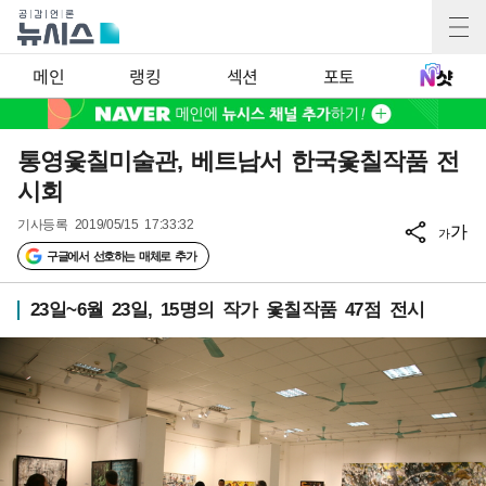
메인
랭킹
섹션
포토
통영옻칠미술관, 베트남서 한국옻칠작품 전
시회
기사등록
2019/05/15 17:33:32
가
가
구글에서 선호하는 매체로 추가
23일~6월 23일, 15명의 작가 옻칠작품 47점 전시