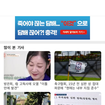
많이 본 기사
방은희, 母 고독사에 오열 "이틀
축구협회, 15년 전 심판 성 접대
만에 발견"
파문에 "현재는 내부 지침 준수"