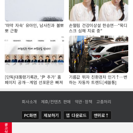
'마약 자숙' 유아인, 남사친과 볼뽀
손떨림 건강이상설 한승연…"목디
뽀 근황
스크 심해 치료 중"
[단독]대통령기록관, '尹 추가' 홈
기름값 뛰자 친환경차 인기↑…변
페이지 공개…계엄 선포문은 빠져
하는 자동차 트렌드[세쓸통]
회사소개
제휴/컨텐츠 판매
약관·정책
고충처리
PC화면
제보하기
앱 다운로드
맨위로↑
광
COPYRIGHTⓒ
NEWSIS
ALL RIGHTS RESERVED.
고
삭