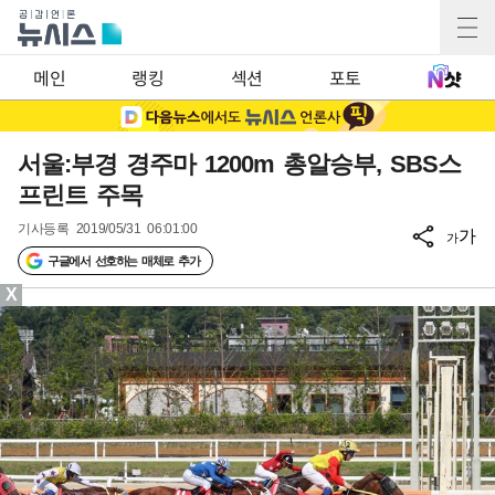
메인
랭킹
섹션
포토
서울:부경 경주마 1200m 총알승부, SBS스
프린트 주목
기사등록
2019/05/31 06:01:00
가
가
구글에서 선호하는 매체로 추가
X