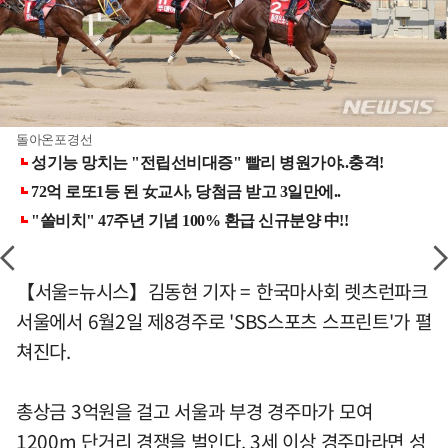
돌아온포경선
【서울=뉴시스】김동현 기자 = 한국마사회 렛츠런파크
서울에서 6월2일 제8경주로 'SBS스포츠 스프린트'가 펼
쳐진다.
총상금 3억원을 걸고 서울과 부경 경주마가 모여
1200m 단거리 경쟁을 벌인다. 3세 이상 경주마라면 성