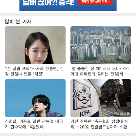
많이 본 기사
"손 떨림 포착"…카라 한승연, 건
'덜 똘똘한 한 채' 시대 오나…20
강 괜찮나 팬들 '걱정'
억대 아파트에 쏠리는 관심[세제
개편, 그 이후②]
김희철, 거꾸로 걸린 광복절 태극
외신 주목한 '축구협회 성접대 의
기 현수막에 "X돌았네"
혹'…2002 한일월드컵까지 소환