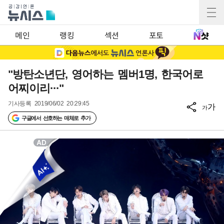
메인
랭킹
섹션
포토
"방탄소년단, 영어하는 멤버1명, 한국어로
어찌이리···"
기사등록
2019/06/02 20:29:45
가
가
구글에서 선호하는 매체로 추가