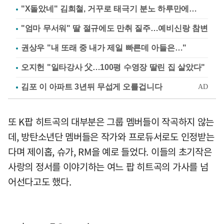
"X돌았네" 김희철, 거꾸로 태극기 분노 하루만에…
"엄마 무서워" 딸 절규에도 만취 질주…예비신랑 참변
권상우 "내 또래 중 내가 제일 빠른데 아들은…"
오지헌 "일타강사 父…100평 수영장 딸린 집 살았다"
또 K팝 히트곡의 대부분은 그룹 멤버들이 작곡하지 않는
데, 방탄소년단 멤버들은 작가와 프로듀서로도 인정받는
다며 제이홉, 슈가, RM을 예로 들었다. 이들의 초기작은
사랑의 정서를 이야기하는 여느 팝 히트곡의 가사를 넘
어선다고도 했다.