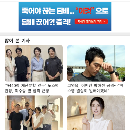
많이 본 기사
''9440억 재산분할 앞둔' 노소영
고영욱, 이번엔 박하선 공격…"류
관장, 최수종 옆 깜짝 근황
수영 열심히 일해야겠네"