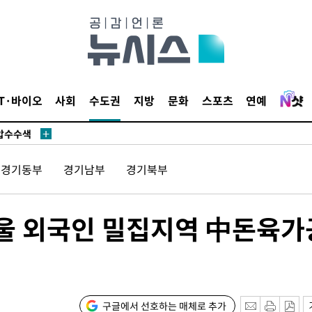
액
 사망
IT·바이오
사회
수도권
지방
문화
스포츠
연예
 CDC
 압수수색
위 등 9곳
경기동부
경기남부
경기북부
출발
서울 외국인 밀집지역 中돈육가
개장
3명은 중
에서 두차
0일 후 발
구글에서 선호하는 매체로 추가