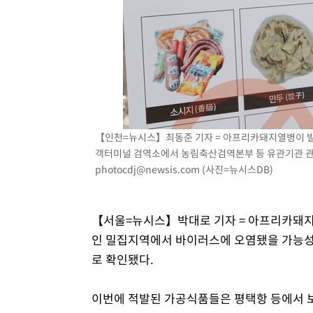
-10577초 전 >
시리아 다마스쿠스 교외에서 미니버스 폭발.. 14명 부상, 
태
-9875초 전 >
입추에도 극한더위…서울 낮 39도 '폭염중대경보'
-4839초 전 >
이란, 호르무즈서 "적국 목표물들"과 대치로 남부 케슘섬
례 큰 폭발음
-3554초 전 >
[속보]美, 폴리실리콘 수입 규제…파생제품 15% 관세, 12
효
-1705초 전 >
[속보]트럼프, 美 원정출산 금지 행정명령 서명
9분 전 >
[속보] 뉴욕증시, 일제 하락 마감…나스닥 0.06%↓
【인천=뉴시스】최동준 기자 = 아프리카돼지열병이 발병
객터미널 검역소에서 농림축산검역본부 등 유관기관 관계자
photocdj@newsis.com
(사진=뉴시스DB)
【서울=뉴시스】박대로 기자 = 아프리카돼지열
인 밀집지역에서 바이러스에 오염됐을 가능성
로 확인됐다.
이번에 적발된 가공식품들은 평택항 등에서 