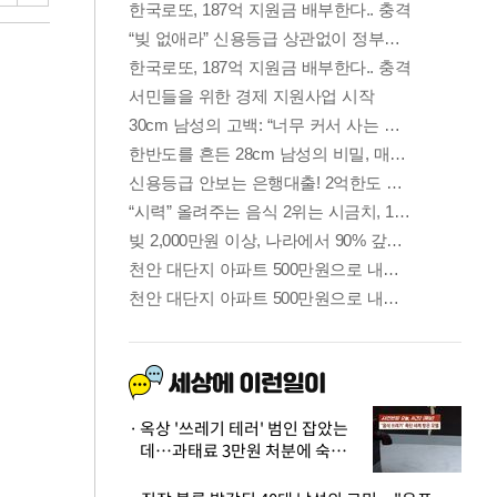
옥상 '쓰레기 테러' 범인 잡았는
데…과태료 3만원 처분에 숙박업
주 허탈