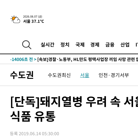
-23423초 전 >
[속보] 7월 중국 수출 23.9%↑ 수입 27.5%↑…무역총
25.3%↑
-20583초 전 >
[속보]'채상병 순직 책임' 임성근, 항소심도 징역 3년
2026.08.07 (금)
-20449초 전 >
[속보]종합특검, '관저이전 봐주기 감사' 유병호 구속기소
서울 37.1℃
-17049초 전 >
민주 콩고 에볼라환자 4천명 돌파, 4053명 발생 1850명
-16299초 전 >
[속보]'300억원대 사기 혐의' 차가원 대표 구속 송치
실시간
정치
국제
경제
금융
산업
-15493초 전 >
"미 전국적 살모네라 식중독 원인은 멕시코산 할라피뇨"--
-14006초 전 >
[속보]경찰·노동부, HL만도 평택사업장 끼임 사망 관련
-13887초 전 >
[속보]합수본, '투표율 허위 입력' 중앙·서울·경기도 선관
압수수색
-13642초 전 >
[속보]원·달러 환율, 오전 9시 1423.8원
수도권
수도권최신
서울
인천·경기서부
-13438초 전 >
[속보]삼성전자·SK하이닉스 동반 강보합…1%대 상승 
-13424초 전 >
[속보]코스닥, 5.95포인트(0.74%) 상승한 807.62개장
[단독]돼지열병 우려 속 
-13392초 전 >
[속보]코스피, 6300선 재탈환…1.09% 오른 6365.07 
-10557초 전 >
시리아 다마스쿠스 교외에서 미니버스 폭발.. 14명 부상, 
식품 유통
태
-9855초 전 >
입추에도 극한더위…서울 낮 39도 '폭염중대경보'
-4819초 전 >
이란, 호르무즈서 "적국 목표물들"과 대치로 남부 케슘섬
례 큰 폭발음
-3534초 전 >
[속보]美, 폴리실리콘 수입 규제…파생제품 15% 관세, 12
등록 2019.06.14 05:30:00