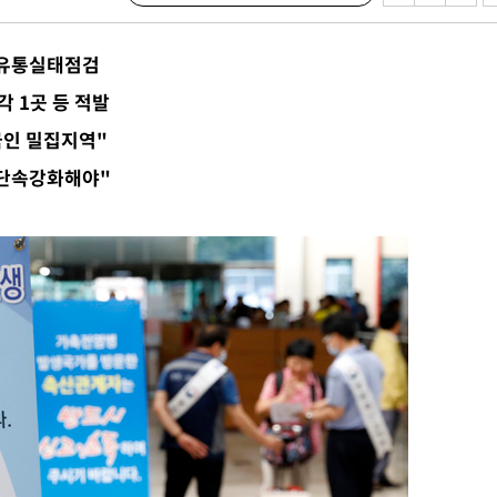
 유통실태점검
 교수…이
 절차 개시
 1곳 등 적발
액
국인 밀집지역"
 단속강화해야"
 사망
 CDC
 압수수색
위 등 9곳
출발
개장