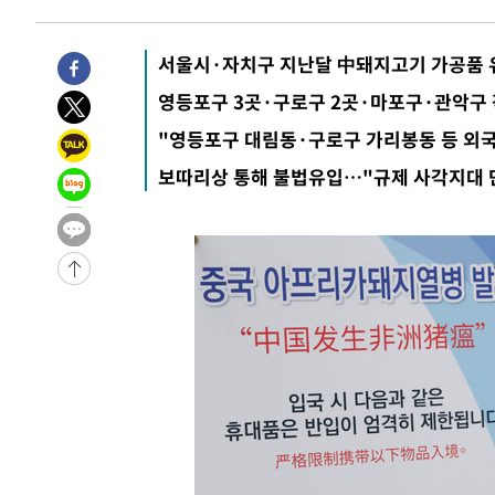
효
-1685초 전 >
[속보]트럼프, 美 원정출산 금지 행정명령 서명
10분 전 >
[속보] 뉴욕증시, 일제 하락 마감…나스닥 0.06%↓
서울시·자치구 지난달 中돼지고기 가공품
-31760초 전 >
[속보]규제합리화위원회 부위원장에 김태유 서울대 공대
병태 후임
-28118초 전 >
[속보]국힘 윤리위, '돌려차기 발언' 진종오·서범수 징계
영등포구 3곳·구로구 2곳·마포구·관악구 각
-23443초 전 >
[속보] 7월 중국 수출 23.9%↑ 수입 27.5%↑…무역총
"영등포구 대림동·구로구 가리봉동 등 외
25.3%↑
-20603초 전 >
[속보]'채상병 순직 책임' 임성근, 항소심도 징역 3년
보따리상 통해 불법유입…"규제 사각지대
-20469초 전 >
[속보]종합특검, '관저이전 봐주기 감사' 유병호 구속기소
-17069초 전 >
민주 콩고 에볼라환자 4천명 돌파, 4053명 발생 1850명
-16319초 전 >
[속보]'300억원대 사기 혐의' 차가원 대표 구속 송치
-15513초 전 >
"미 전국적 살모네라 식중독 원인은 멕시코산 할라피뇨"--
-14026초 전 >
[속보]경찰·노동부, HL만도 평택사업장 끼임 사망 관련
-13907초 전 >
[속보]합수본, '투표율 허위 입력' 중앙·서울·경기도 선관
압수수색
-13662초 전 >
[속보]원·달러 환율, 오전 9시 1423.8원
-13458초 전 >
[속보]삼성전자·SK하이닉스 동반 강보합…1%대 상승 
-13444초 전 >
[속보]코스닥, 5.95포인트(0.74%) 상승한 807.62개장
-13412초 전 >
[속보]코스피, 6300선 재탈환…1.09% 오른 6365.07 