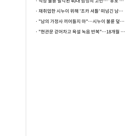
· 직장 불륜 발각된 40대 남성의 고민…"유포 동료 명예훼손·협박죄 고소 가능할까"
· 재취업한 시누이 위해 '조카 셔틀' 떠넘긴 남편…아내 "난 못한다"
· "남의 가정사 끼어들지 마"…시누이 불륜 덮으려는 남편에 억울한 아내
· "현관문 걷어차고 욕설 녹음 반복"…18개월 아기 키우는 집 뒤흔든 '앞집의 비극'