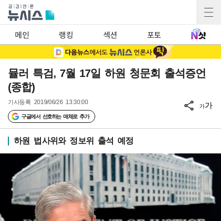
메인
랭킹
섹션
포토
뮬러 특검, 7월 17일 하원 청문회 출석증언
(종합)
기사등록
2019/06/26 13:30:00
가
가
구글에서 선호하는 매체로 추가
하원 법사위와 정보위 출석 예정