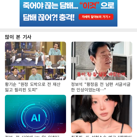
많이 본 기사
황기순 "원정 도박으로 전 재산
정보석 "황정음 전 남편 서글서글
잃고 필리핀 도피"
한 인상이었는데…"