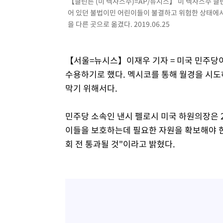
【클린튼 (미 텍사스주)=AP/뉴시스】 미 텍사스주 클
-13092초 전 >
[속보]경찰, '홍명보 선임 논란' 대한축구협회·축구회관 
어 있던 불법이민 어린이들이 불결하고 위험한 상태에
색
을 다른 곳으로 옮겼다. 2019.06.25
-12479초 전 >
[속보]산업장관 "美무역법 제301조 과잉생산 결과 발표 8
상
-12272초 전 >
[속보]코스피 매도사이드카 발동…4%대 급락
-11544초 전 >
[속보]전남광주 초대 시민추천 부시장에 백승주·윤난실
【서울=뉴시스】이재우 기자 = 미국 민주당이
-9105초 전 >
서울 열대야 15일째 지속…비공식 '초열대야' 30도 넘어
수용하기로 했다. 멕시코를 통해 월경을 시도
-7672초 전 >
[속보]코스닥, 2.15포인트(0.27%) 내린 797.44 출발
막기 위해서다.
-7655초 전 >
[속보]코스피, 119.51포인트(1.81%) 내린 6478.75 개장
-4102초 전 >
6월 경상수지 497.3억 달러…두 달 연속 사상 최대
민주당 소속인 낸시 펠로시 미국 하원의장은 2
-4053초 전 >
서울 낮 39도 '폭염중대경보'…40도 관측 가능성도
이들을 보호하는데 필요한 자원을 확보해야 한
-1415초 전 >
미 워싱턴주 스포캔 시의 통제불능 3개 산불, 방화선 일부 
회 전 통과될 것"이라고 밝혔다.
1시간 전 >
[속보] 호르무즈 해협 이란-오만 협상 기대속 뉴욕증시 혼조 
0.49%↑