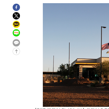
-9105초 전 >
서울 열대야 15일째 지속…비공식 '초열대야' 30도 넘어
-7672초 전 >
[속보]코스닥, 2.15포인트(0.27%) 내린 797.44 출발
-7655초 전 >
[속보]코스피, 119.51포인트(1.81%) 내린 6478.75 개장
-4102초 전 >
6월 경상수지 497.3억 달러…두 달 연속 사상 최대
-4053초 전 >
서울 낮 39도 '폭염중대경보'…40도 관측 가능성도
-1415초 전 >
미 워싱턴주 스포캔 시의 통제불능 3개 산불, 방화선 일부 
1시간 전 >
[속보] 호르무즈 해협 이란-오만 협상 기대속 뉴욕증시 혼조 
0.49%↑
-31220초 전 >
[속보]코스닥, 800p 회복…0.26% 오른 801.67 마감
-31150초 전 >
[속보]코스피, 301.88포인트(4.58%) 내린 6296.38 마
-31015초 전 >
[속보]원·달러 환율, 0.7원 내린 1423.8원 마감
-28614초 전 >
"여기 떨어졌다"…다누리, 스페이스X 로켓 달 충돌 흔적
-25659초 전 >
손흥민, 5경기 연속골 실패…LAFC는 승부차기 끝 과달
-18260초 전 >
내일까지 39도 '펄펄'…기상청 "태풍 지나며 폭염 잠시 
-17897초 전 >
트럼프, 한국계 진보 주지사 후보 맹공…"공산주의가 최대
-17875초 전 >
"美간섭에 합의 지연"…트럼프, '이란 호르무즈 통제권'
-14395초 전 >
[속보]산업장관 "李정부, 원전 반대 안해…안정 전력 위