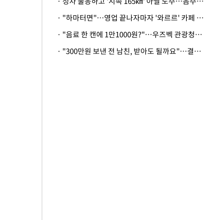
· 정차 불응하고 '시속 165㎞' 아찔 도주…음주운전자 체포
· "하마터면"…영업 끝나자마자 '와르르' 카페 테라스 덮친 대리석 외벽
· "음료 한 캔에 1만1000원?"…우즈벡 관광청까지 나섰다, 유튜버 폭로 후폭풍
· "300만원 보낸 전 남친, 받아도 될까요"…결혼 앞둔 예비신부의 뜻밖 고충