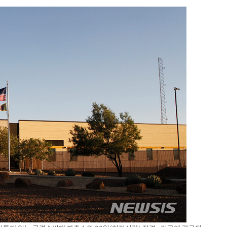
구축
마감 다우
감
 포착
라하라 격파
꺾인다"
 위협"
 수용할까
해 불가피"