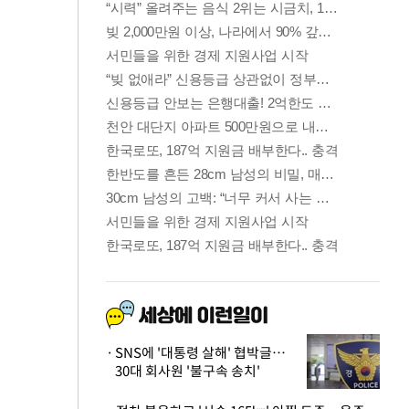
SNS에 '대통령 살해' 협박글…
30대 회사원 '불구속 송치'