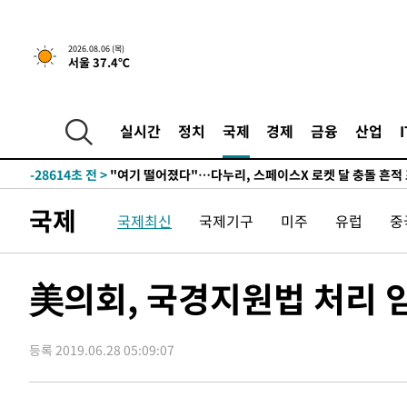
2026.08.06 (목)
서울 37.4℃
1시간 전 >
[속보] 호르무즈 해협 이란-오만 협상 기대속 뉴욕증시 혼조 
0.49%↑
-31220초 전 >
[속보]코스닥, 800p 회복…0.26% 오른 801.67 마감
-31150초 전 >
[속보]코스피, 301.88포인트(4.58%) 내린 6296.38 마
실시간
정치
국제
경제
금융
산업
-31015초 전 >
[속보]원·달러 환율, 0.7원 내린 1423.8원 마감
-28614초 전 >
"여기 떨어졌다"…다누리, 스페이스X 로켓 달 충돌 흔적
-25659초 전 >
손흥민, 5경기 연속골 실패…LAFC는 승부차기 끝 과달
국제
국제최신
국제기구
미주
유럽
중
-18260초 전 >
내일까지 39도 '펄펄'…기상청 "태풍 지나며 폭염 잠시 
-17897초 전 >
트럼프, 한국계 진보 주지사 후보 맹공…"공산주의가 최대
-17875초 전 >
"美간섭에 합의 지연"…트럼프, '이란 호르무즈 통제권'
美의회, 국경지원법 처리 
-14395초 전 >
[속보]산업장관 "李정부, 원전 반대 안해…안정 전력 위
-13092초 전 >
[속보]경찰, '홍명보 선임 논란' 대한축구협회·축구회관 
색
등록 2019.06.28 05:09:07
-12479초 전 >
[속보]산업장관 "美무역법 제301조 과잉생산 결과 발표 8
상
-12272초 전 >
[속보]코스피 매도사이드카 발동…4%대 급락
-11544초 전 >
[속보]전남광주 초대 시민추천 부시장에 백승주·윤난실