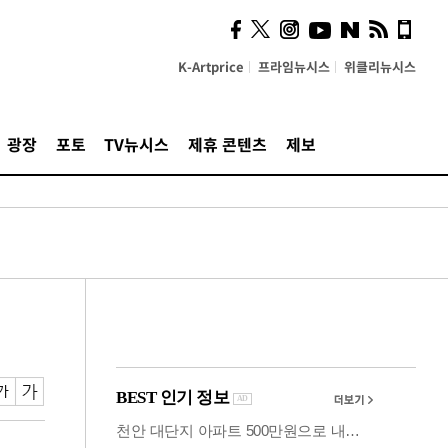
"5·8·9호선 출퇴근 혼잡,
정부 국비지원 필요"
K-Artprice
프라임뉴시스
위클리뉴시스
광장
포토
TV뉴시스
제휴 콘텐츠
제보