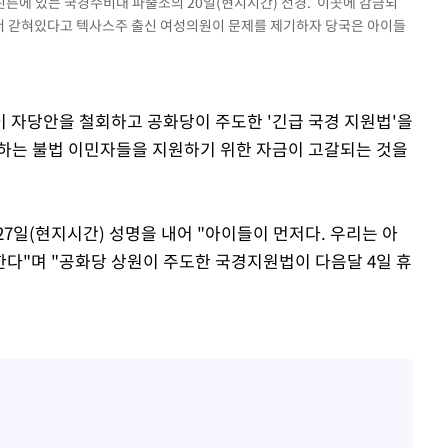
린튼에 있는 국경수비대 파출소의 20일(현지시간) 전경. 이곳에 감금되
등 압수수
서 갇혀있다고 텍사스주 출신 여성의원이 문제를 제기하자 당국은 아이들
월 중 예
 자당안을 철회하고 공화당이 주도한 '긴급 국경 지원법'을
하는 불법 이민자들을 지원하기 위한 자금이 고갈되는 것을
7일(현지시간) 성명을 내어 "아이들이 먼저다. 우리는 아
다"며 "공화당 상원이 주도한 국경지원법이 다음달 4일 휴
구축
마감 다우