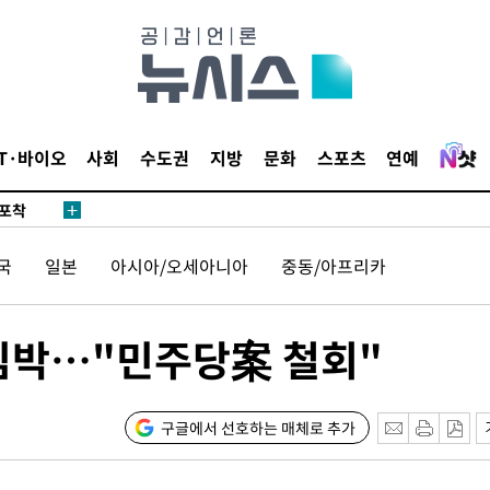
마감 다우
감
IT·바이오
사회
수도권
지방
문화
스포츠
연예
 포착
라하라 격파
국
일본
아시아/오세아니아
중동/아프리카
꺾인다"
 위협"
 수용할까
임박…"민주당案 철회"
해 불가피"
등 압수수
월 중 예
구글에서 선호하는 매체로 추가