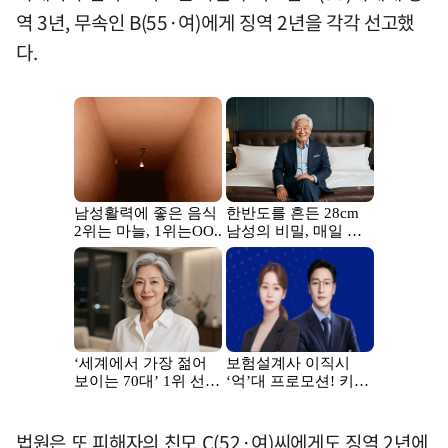
역 3년, 무속인 B(55·여)에게 징역 2년을 각각 선고했
다.
법원은 또 피해자의 친모 C(52·여)씨에게도 징역 2년에