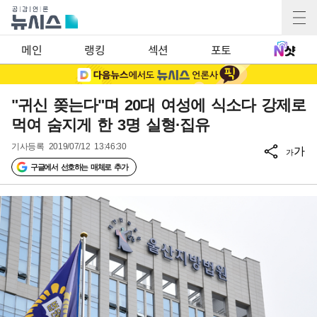
메인
랭킹
섹션
포토
"귀신 쫒는다"며 20대 여성에 식소다 강제로
먹여 숨지게 한 3명 실형·집유
기사등록
2019/07/12 13:46:30
가
가
구글에서 선호하는 매체로 추가