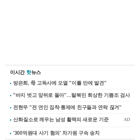
이시간
핫
뉴스
방은희, 母 고독사에 오열 "이틀 만에 발견"
"바지 벗고 앞뒤로 돌아"…탈북민 회상한 기쁨조 검사
전현무 "전 연인 집착·통제에 친구들과 연락 끊겨"
'300억원대 사기 혐의' 차가원 구속 송치