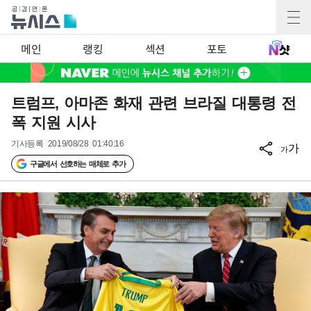
메인
랭킹
섹션
포토
트럼프, 아마존 화재 관련 브라질 대통령 전
폭 지원 시사
기사등록
2019/08/28 01:40:16
가
가
구글에서 선호하는 매체로 추가