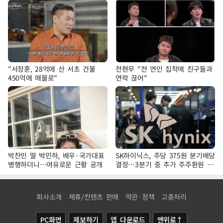
"서장훈, 28억에 산 서초 건물
전현무 "전 연인 집착에 친구들과
450억에 매물로"
연락 끊어"
박찬민 딸 박민하, 배우·국가대표
SK하이닉스, 주당 375원 분기배당
병행하더니…여유로운 근황 공개
결정…3분기 중 추가 주주환원 발
표
회사소개
제휴/컨텐츠 판매
약관·정책
고충처리
PC화면
제보하기
앱 다운로드
맨위로↑