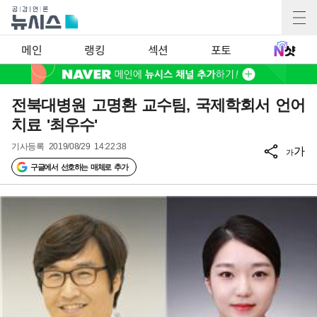
메인
랭킹
섹션
포토
전북대병원 고명환 교수팀, 국제학회서 언어
치료 '최우수'
기사등록
2019/08/29 14:22:38
가
가
구글에서 선호하는 매체로 추가