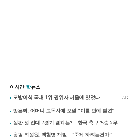
이시간
핫
뉴스
방은희, 어머니 고독사에 오열 "이틀 만에 발견"
심판 성 접대 7경기 결과는?…한국 축구 '5승 2무'
응팔 최성원, 백혈병 재발…"죽게 하려는건가"