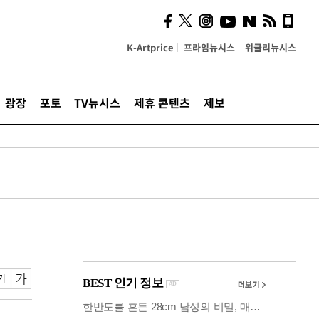
시, 스마트폰 액세서리에
NFC 더했다
K-Artprice
프라임뉴시스
위클리뉴시스
광장
포토
TV뉴시스
제휴 콘텐츠
제보