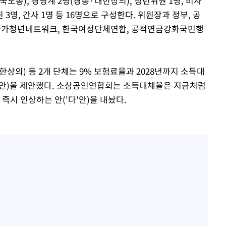
노총), 경영계 2명(경총·대한상의), 청년위원 1명, 비사
 3명, 간사 1명 등 16명으로 구성한다. 위원장과 정부, 공
복지국가청년네트워크, 한국여성단체연합, 공적연금강화국민행
상의) 등 2개 단체는 9% 보험료율과 2028년까지 소득대
'나'안)을 제안했다. 소상공인연합회는 소득대체율은 지금처럼
즉시 인상하는 안('다'안)을 내놨다.