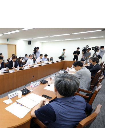
 사망
 CDC
 압수수색
위 등 9곳
출발
개장
3명은 중
에서 두차
20일 후