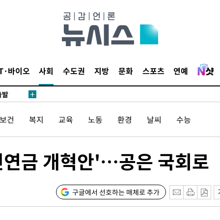
 사망
 CDC
 압수수색
위 등 9곳
IT·바이오
사회
수도권
지방
문화
스포츠
연예
출발
개장
/보건
복지
교육
노동
환경
날씨
수능
3명은 중
민연금 개혁안'…공은 국회로
에서 두차
20일 후
구글에서 선호하는 매체로 추가