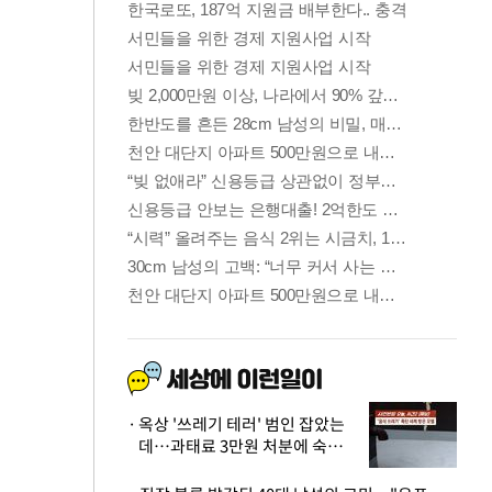
옥상 '쓰레기 테러' 범인 잡았는
데…과태료 3만원 처분에 숙박업
주 허탈