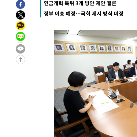
연금개혁 특위 3개 방안 제안 결론
-29306초 전 >
[속보]종합특검, '관저이전 봐주기 감사' 유병호 구속기소
-25906초 전 >
민주 콩고 에볼라환자 4천명 돌파, 4053명 발생 1850명
정부 이송 예정…국회 제시 방식 미정
-25156초 전 >
[속보]'300억원대 사기 혐의' 차가원 대표 구속 송치
-24350초 전 >
"미 전국적 살모네라 식중독 원인은 멕시코산 할라피뇨"--
-22863초 전 >
[속보]경찰·노동부, HL만도 평택사업장 끼임 사망 관련
-22744초 전 >
[속보]합수본, '투표율 허위 입력' 중앙·서울·경기도 선관
압수수색
-22499초 전 >
[속보]원·달러 환율, 오전 9시 1423.8원
-22295초 전 >
[속보]삼성전자·SK하이닉스 동반 강보합…1%대 상승 
-22281초 전 >
[속보]코스닥, 5.95포인트(0.74%) 상승한 807.62개장
-22249초 전 >
[속보]코스피, 6300선 재탈환…1.09% 오른 6365.07 
-19414초 전 >
시리아 다마스쿠스 교외에서 미니버스 폭발.. 14명 부상, 
태
-18712초 전 >
입추에도 극한더위…서울 낮 39도 '폭염중대경보'
-13676초 전 >
이란, 호르무즈서 "적국 목표물들"과 대치로 남부 케슘섬
례 큰 폭발음
-12391초 전 >
[속보]美, 폴리실리콘 수입 규제…파생제품 15% 관세, 1
발효
-10542초 전 >
[속보]트럼프, 美 원정출산 금지 행정명령 서명
-8242초 전 >
[속보] 뉴욕증시, 일제 하락 마감…나스닥 0.06%↓