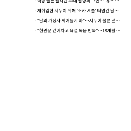
· 직장 불륜 발각된 40대 남성의 고민…"유포 동료 명예훼손·협박죄 고소 가능할까"
· 재취업한 시누이 위해 '조카 셔틀' 떠넘긴 남편…아내 "난 못한다"
· "남의 가정사 끼어들지 마"…시누이 불륜 덮으려는 남편에 억울한 아내
· "현관문 걷어차고 욕설 녹음 반복"…18개월 아기 키우는 집 뒤흔든 '앞집의 비극'