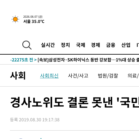
-25886초 전 >
민주 콩고 에볼라환자 4천명 돌파, 4053명 발생 1850명
-25136초 전 >
[속보]'300억원대 사기 혐의' 차가원 대표 구속 송치
2026.08.07 (금)
-24330초 전 >
"미 전국적 살모네라 식중독 원인은 멕시코산 할라피뇨"--
서울 35.0℃
-22843초 전 >
[속보]경찰·노동부, HL만도 평택사업장 끼임 사망 관련
-22724초 전 >
[속보]합수본, '투표율 허위 입력' 중앙·서울·경기도 선관
실시간
정치
국제
경제
금융
산업
압수수색
-22479초 전 >
[속보]원·달러 환율, 오전 9시 1423.8원
-22275초 전 >
[속보]삼성전자·SK하이닉스 동반 강보합…1%대 상승 
-22261초 전 >
[속보]코스닥, 5.95포인트(0.74%) 상승한 807.62개장
-22229초 전 >
[속보]코스피, 6300선 재탈환…1.09% 오른 6365.07 
사회
사회최신
사건/사고
법원/검찰
의료
-19394초 전 >
시리아 다마스쿠스 교외에서 미니버스 폭발.. 14명 부상, 
태
-18692초 전 >
입추에도 극한더위…서울 낮 39도 '폭염중대경보'
경사노위도 결론 못낸 '국
-13656초 전 >
이란, 호르무즈서 "적국 목표물들"과 대치로 남부 케슘섬
례 큰 폭발음
-12371초 전 >
[속보]美, 폴리실리콘 수입 규제…파생제품 15% 관세, 1
발효
-10522초 전 >
[속보]트럼프, 美 원정출산 금지 행정명령 서명
등록 2019.08.30 19:17:38
-8222초 전 >
[속보] 뉴욕증시, 일제 하락 마감…나스닥 0.06%↓
-29440초 전 >
[속보]'채상병 순직 책임' 임성근, 항소심도 징역 3년