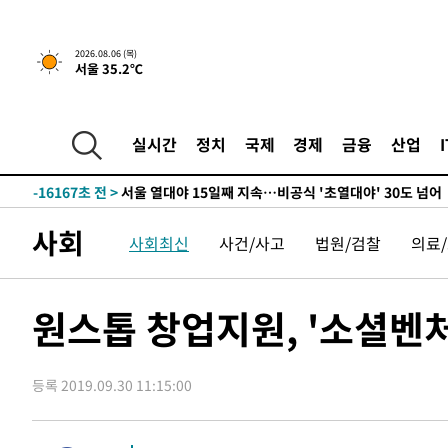
-24937초 전 >
"美간섭에 합의 지연"…트럼프, '이란 호르무즈 통제권'
-21457초 전 >
[속보]산업장관 "李정부, 원전 반대 안해…안정 전력 위
2026.08.06 (목)
서울 35.2℃
-20154초 전 >
[속보]경찰, '홍명보 선임 논란' 대한축구협회·축구회관 
색
-19541초 전 >
[속보]산업장관 "美무역법 제301조 과잉생산 결과 발표 8
상
-19334초 전 >
[속보]코스피 매도사이드카 발동…4%대 급락
실시간
정치
국제
경제
금융
산업
-18606초 전 >
[속보]전남광주 초대 시민추천 부시장에 백승주·윤난실
-16167초 전 >
서울 열대야 15일째 지속…비공식 '초열대야' 30도 넘어
-14734초 전 >
[속보]코스닥, 2.15포인트(0.27%) 내린 797.44 출발
사회
사회최신
사건/사고
법원/검찰
의료
-14717초 전 >
[속보]코스피, 119.51포인트(1.81%) 내린 6478.75 개
-11164초 전 >
6월 경상수지 497.3억 달러…두 달 연속 사상 최대
-11115초 전 >
서울 낮 39도 '폭염중대경보'…40도 관측 가능성도
원스톱 창업지원, '소셜벤처
-8477초 전 >
미 워싱턴주 스포캔 시의 통제불능 3개 산불, 방화선 일부 
-650초 전 >
[속보] 호르무즈 해협 이란-오만 협상 기대속 뉴욕증시 혼조 
0.49%↑
등록 2019.09.30 11:15:00
16분 전 >
[속보] 이란 대통령 "지금 최고지도자와 소통하기가 매우 어려워
년 인터뷰
4시간 전 >
[속보] "이란-오만, 호르무즈 해협 통행 항로 합의" 이란 외
-25342초 전 >
내일까지 39도 '펄펄'…기상청 "태풍 지나며 폭염 잠시 