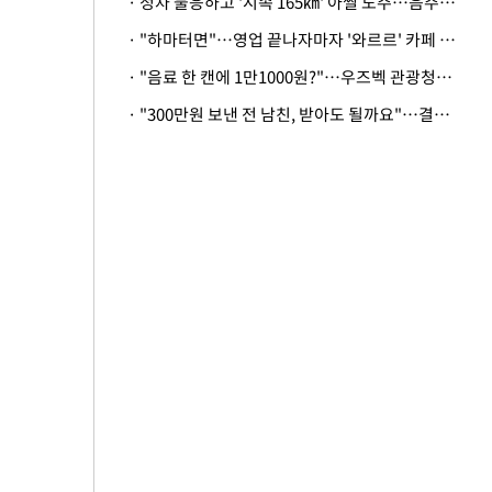
· 정차 불응하고 '시속 165㎞' 아찔 도주…음주운전자 체포
· "하마터면"…영업 끝나자마자 '와르르' 카페 테라스 덮친 대리석 외벽
· "음료 한 캔에 1만1000원?"…우즈벡 관광청까지 나섰다, 유튜버 폭로 후폭풍
· "300만원 보낸 전 남친, 받아도 될까요"…결혼 앞둔 예비신부의 뜻밖 고충