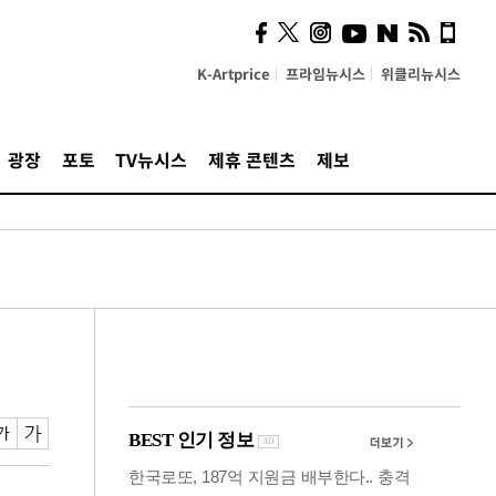
계…'고급 가요'의 주체적
영토
K-Artprice
프라임뉴시스
위클리뉴시스
광장
포토
TV뉴시스
제휴 콘텐츠
제보