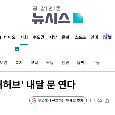
 수용할까
해 불가피"
등 압수수
월 중 예
IT·바이오
사회
수도권
지방
문화
스포츠
연예
/보건
복지
교육
노동
환경
날씨
수능
장
허브' 내달 문 연다
구축
마감 다우
" 취임 3
구글에서 선호하는 매체로 추가
무부 대변인
꺾인다"