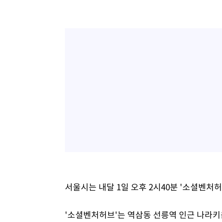
서울시는 내달 1일 오후 2시40분 '소셜벤처
'소셜벤처허브'는 역삼동 선릉역 인근 나라키움 