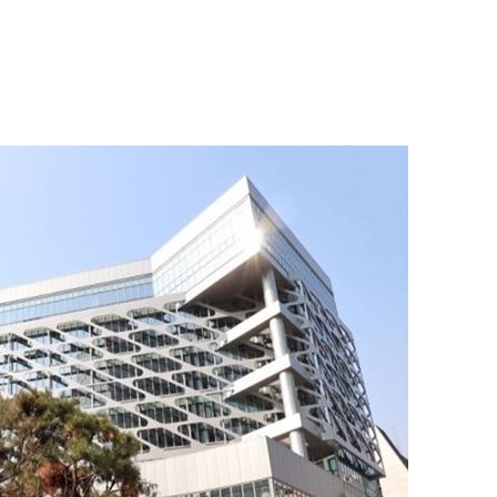
 위협"
 수용할까
해 불가피"
등 압수수
월 중 예
장
구축
마감 다우
" 취임 3
무부 대변인