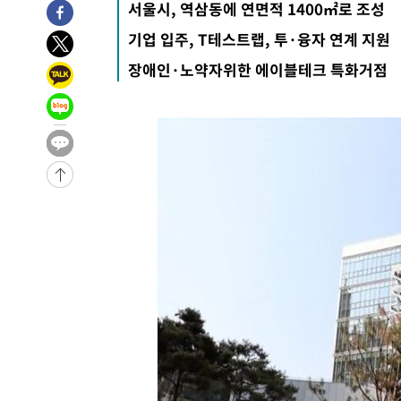
서울시, 역삼동에 연면적 1400㎡로 조성
-24979초 전 >
트럼프, 한국계 진보 주지사 후보 맹공…"공산주의가 최대
기업 입주, T테스트랩, 투·융자 연계 지원
-24957초 전 >
"美간섭에 합의 지연"…트럼프, '이란 호르무즈 통제권'
장애인·노약자위한 에이블테크 특화거점
-21477초 전 >
[속보]산업장관 "李정부, 원전 반대 안해…안정 전력 위
-20174초 전 >
[속보]경찰, '홍명보 선임 논란' 대한축구협회·축구회관 
색
-19561초 전 >
[속보]산업장관 "美무역법 제301조 과잉생산 결과 발표 8
상
-19354초 전 >
[속보]코스피 매도사이드카 발동…4%대 급락
-18626초 전 >
[속보]전남광주 초대 시민추천 부시장에 백승주·윤난실
-16187초 전 >
서울 열대야 15일째 지속…비공식 '초열대야' 30도 넘어
-14754초 전 >
[속보]코스닥, 2.15포인트(0.27%) 내린 797.44 출발
-14737초 전 >
[속보]코스피, 119.51포인트(1.81%) 내린 6478.75 개
-11184초 전 >
6월 경상수지 497.3억 달러…두 달 연속 사상 최대
-11135초 전 >
서울 낮 39도 '폭염중대경보'…40도 관측 가능성도
-8497초 전 >
미 워싱턴주 스포캔 시의 통제불능 3개 산불, 방화선 일부 
-670초 전 >
[속보] 호르무즈 해협 이란-오만 협상 기대속 뉴욕증시 혼조 
0.49%↑
16분 전 >
[속보] 이란 대통령 "지금 최고지도자와 소통하기가 매우 어려워
년 인터뷰
4시간 전 >
[속보] "이란-오만, 호르무즈 해협 통행 항로 합의" 이란 외