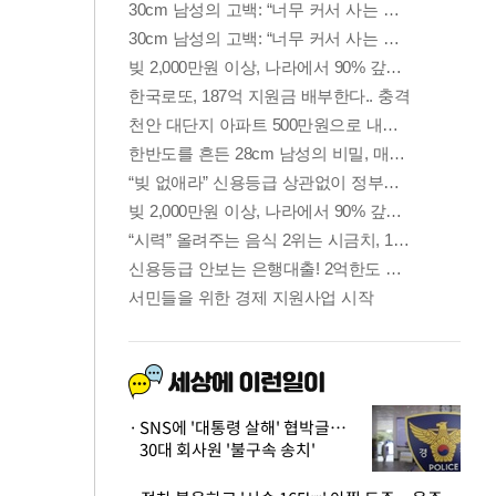
SNS에 '대통령 살해' 협박글…
30대 회사원 '불구속 송치'