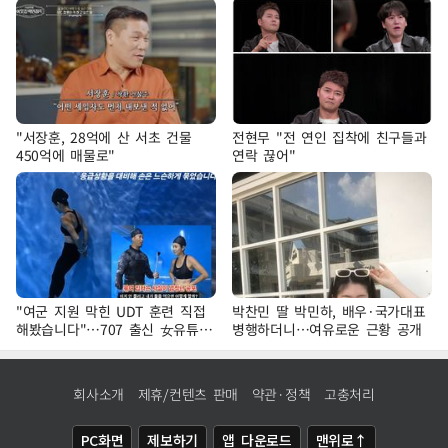
"서장훈, 28억에 산 서초 건물
전현무 "전 연인 집착에 친구들과
450억에 매물로"
연락 끊어"
"여군 지원 막힌 UDT 훈련 직접
박찬민 딸 박민하, 배우·국가대표
해봤습니다"…707 출신 女유튜버
병행하더니…여유로운 근황 공개
'완벽 소화'
회사소개
제휴/컨텐츠 판매
약관·정책
고충처리
PC화면
제보하기
앱 다운로드
맨위로↑