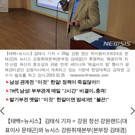
【태백=뉴시스】김태식 기자 = 26일 강원 정선 하이원리조트(대표 문
태곤)와 뉴시스 강원취재본부(본부장 김태겸)가 후원하는 '폐광지역 자
연·산업 유산의 중요성과 관광 연계' 세미나와 '해설사의 밤' 행사가 광
해관리공단 강원지사에서 개최되고 있는 가운데 한양대학교 김재영 교
수가 발표를 하고 있다.2019.10.26. newsenv＠newsis.com
【태백=뉴시스】김태식 기자 = 강원 정선 강원랜드(대
표이사 문태곤)와 뉴시스 강원취재본부(본부장 김태겸)