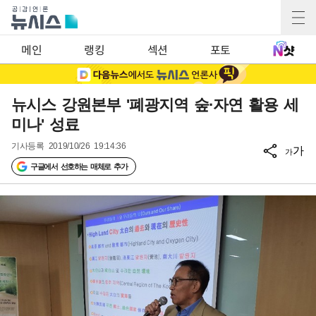
메인
랭킹
섹션
포토
뉴시스 강원본부 '폐광지역 숲·자연 활용 세
미나' 성료
기사등록
2019/10/26 19:14:36
가
가
구글에서 선호하는 매체로 추가