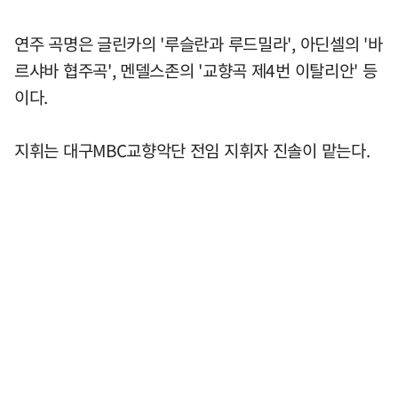
연주 곡명은 글린카의 '루슬란과 루드밀라', 아딘셀의 '바
르샤바 협주곡', 멘델스존의 '교향곡 제4번 이탈리안' 등
이다.
지휘는 대구MBC교향악단 전임 지휘자 진솔이 맡는다.