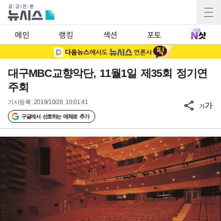
메인
랭킹
섹션
포토
대구MBC교향악단, 11월1일 제35회 정기연
주회
기사등록
2019/10/28 10:01:41
가
가
구글에서 선호하는 매체로 추가