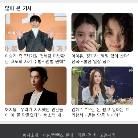
많이 본 기사
이승기 측 "차가원 전세금 미반환
아이유, 장기하 '별일 없이 산다'
은 고도의 사기 수법…엄벌 원해"
선곡…쿨한 일상 공개
허지웅 "우리가 지지했던 인간들
김혜수 "우린 돈 받고 일하는 프
이 이 꼴 만들었다"…형소법 개정
리랜서…받는 만큼 해내야"
에 격한 반응
회사소개
제휴/컨텐츠 판매
약관·정책
고충처리