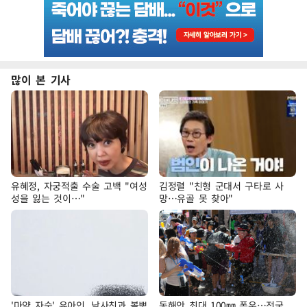
많이 본 기사
유혜정, 자궁적출 수술 고백 "여성
김정렬 "친형 군대서 구타로 사
성을 잃는 것이…"
망…유골 못 찾아"
'마약 자숙' 유아인, 남사친과 볼뽀
동해안 최대 100㎜ 폭우…전국