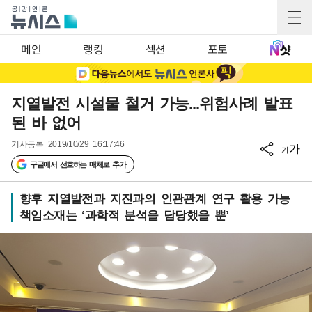
메인
랭킹
섹션
포토
지열발전 시설물 철거 가능...위험사례 발표
된 바 없어
기사등록
2019/10/29 16:17:46
가
가
구글에서 선호하는 매체로 추가
향후 지열발전과 지진과의 인관관계 연구 활용 가능
책임소재는 ‘과학적 분석을 담당했을 뿐’