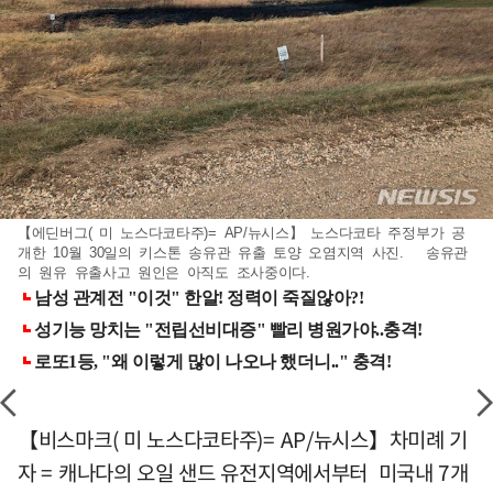
【에딘버그( 미 노스다코타주)= AP/뉴시스】 노스다코타 주정부가 공
개한 10월 30일의 키스톤 송유관 유출 토양 오염지역 사진. 송유관
의 원유 유출사고 원인은 아직도 조사중이다.
【비스마크( 미 노스다코타주)= AP/뉴시스】차미례 기
자 = 캐나다의 오일 샌드 유전지역에서부터 미국내 7개