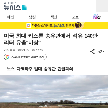
메인
랭킹
섹션
포토
미국 최대 키스톤 송유관에서 석유 140만
리터 유출"비상"
기사등록
2019/11/01 07:46:59
가
가
구글에서 선호하는 매체로 추가
노스 다코타주 일대 송유관 긴급폐쇄