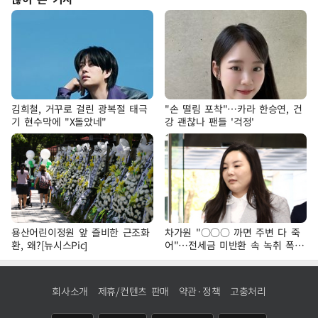
김희철, 거꾸로 걸린 광복절 태극
"손 떨림 포착"…카라 한승연, 건
기 현수막에 "X돌았네"
강 괜찮나 팬들 '걱정'
용산어린이정원 앞 즐비한 근조화
차가원 "○○○ 까면 주변 다 죽
환, 왜?[뉴시스Pic]
어"…전세금 미반환 속 녹취 폭로
파장
회사소개
제휴/컨텐츠 판매
약관·정책
고충처리