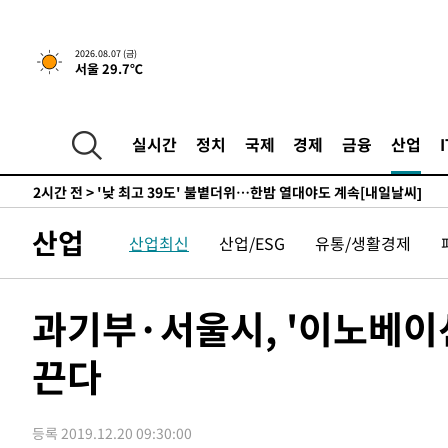
-9016초 전 >
경찰, '홍명보는 2순위' 결론냈던 스포츠윤리센터도 압수
1시간 전 >
[속보]합참 "北 발사체는 단거리탄도미사일…감시·경계태세
2026.08.07 (금)
서울 29.7℃
1시간 전 >
日방위성, 北이 동해로 쏜 발사체는 탄도미사일 가능성
2시간 전 >
[속보] SKT, 에이닷 서비스 장애 발생…"원인 파악 중"
2시간 전 >
[속보]합참 "북, 동해상으로 미상 발사체 발사"
실시간
정치
국제
경제
금융
산업
2시간 전 >
'낮 최고 39도' 불볕더위…한밤 열대야도 계속[내일날씨]
2시간 전 >
[속보]7~9일 프로야구 3연전도 폭염 취소…11일 재개
2시간 전 >
"韓 외환시장 개입 관측 배경엔 美의 대한국 무역적자 있어"
산업
산업최신
산업/ESG
유통/생활경제
2시간 전 >
'월드컵 탈락 후폭풍' 축구협회…초유의 압수수색에 '충격·당
2시간 전 >
서울 낮 37.9도, 올여름 최고치 경신…영등포 순간 '40도'
2시간 전 >
[속보]종합특검, 대검 추가 압수수색…내란 중요임무종사 혐
과기부·서울시, '이노베이션
3시간 전 >
[속보]코스닥, 800p 회복…0.26% 오른 801.67 마감
끈다
3시간 전 >
[속보]코스피, 301.88포인트(4.58%) 내린 6296.38 마감
3시간 전 >
[속보]원·달러 환율, 0.7원 내린 1423.8원 마감
4시간 전 >
"여기 떨어졌다"…다누리, 스페이스X 로켓 달 충돌 흔적 포착
등록 2019.12.20 09:30:00
5시간 전 >
손흥민, 5경기 연속골 실패…LAFC는 승부차기 끝 과달라하라