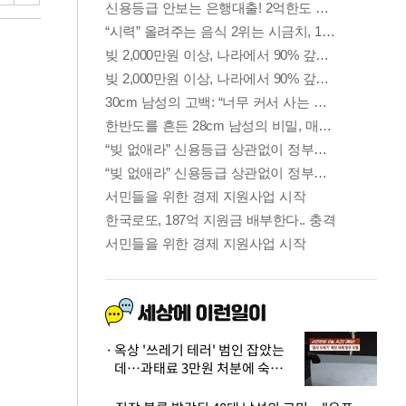
옥상 '쓰레기 테러' 범인 잡았는
데…과태료 3만원 처분에 숙박업
주 허탈