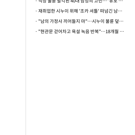
· 직장 불륜 발각된 40대 남성의 고민…"유포 동료 명예훼손·협박죄 고소 가능할까"
· 재취업한 시누이 위해 '조카 셔틀' 떠넘긴 남편…아내 "난 못한다"
· "남의 가정사 끼어들지 마"…시누이 불륜 덮으려는 남편에 억울한 아내
· "현관문 걷어차고 욕설 녹음 반복"…18개월 아기 키우는 집 뒤흔든 '앞집의 비극'