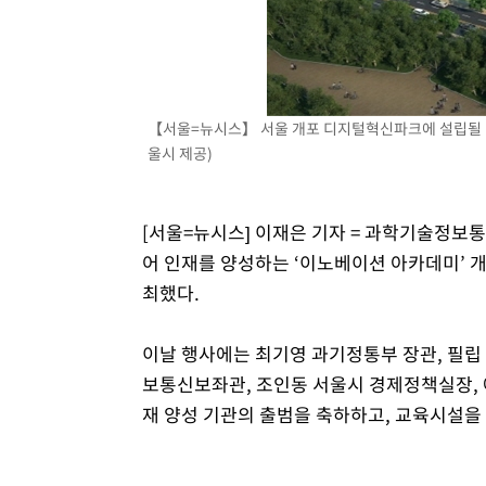
3시간 전 >
[속보]코스피, 301.88포인트(4.58%) 내린 6296.38 마감
3시간 전 >
[속보]원·달러 환율, 0.7원 내린 1423.8원 마감
4시간 전 >
"여기 떨어졌다"…다누리, 스페이스X 로켓 달 충돌 흔적 포착
5시간 전 >
손흥민, 5경기 연속골 실패…LAFC는 승부차기 끝 과달라하라
【서울=뉴시스】 서울 개포 디지털혁신파크에 설립될 '이노
7시간 전 >
내일까지 39도 '펄펄'…기상청 "태풍 지나며 폭염 잠시 꺾인
울시 제공)
[서울=뉴시스] 이재은 기자 = 과학기술정보
어 인재를 양성하는 ‘이노베이션 아카데미’ 
최했다.
이날 행사에는 최기영 과기정통부 장관, 필립
보통신보좌관, 조인동 서울시 경제정책실장, 
재 양성 기관의 출범을 축하하고, 교육시설을