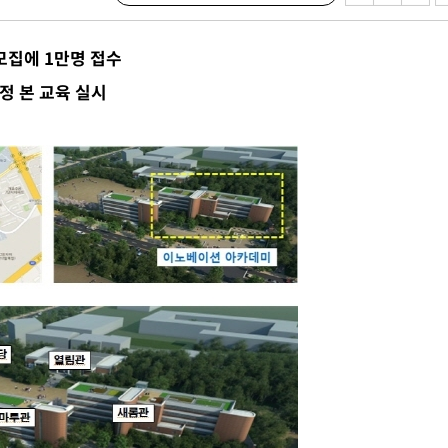
다"
모집에 1만명 접수
수수색(종
4%↑
과정 본 교육 실시
침 준수"
수색
 강화"
황'
의