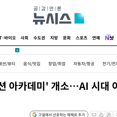
수색
 강화"
IT·바이오
사회
수도권
지방
문화
스포츠
연예
패션/뷰티
음식/맛집
창업/취업
자동차/항공
전기/전
황'
의
 아카데미' 개소…AI 시대 
구글에서 선호하는 매체로 추가
 격파