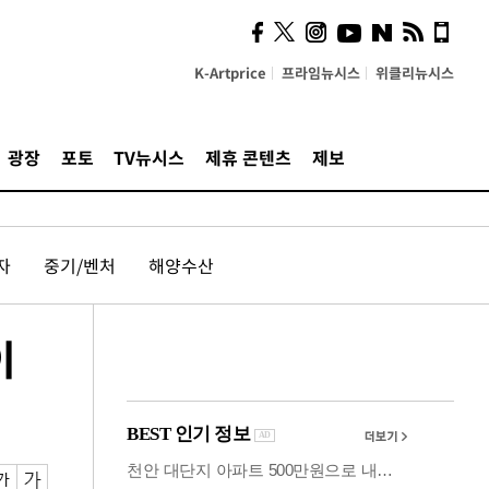
의견, 국토부·LH에 충실히
전달할 것"
K-Artprice
프라임뉴시스
위클리뉴시스
광장
포토
TV뉴시스
제휴 콘텐츠
제보
자
중기/벤처
해양수산
이