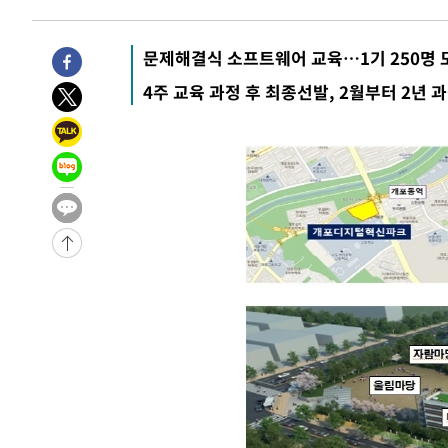
7시간 전 >
내일까지 39도 '펄펄'…기상청 "태풍 지나며 폭염 잠시 꺾인
문제해결식 소프트웨어 교육…1기 250명 
-12122초 전 >
'월드컵 탈락 후폭풍' 축구협회…11시간 걸린 초유의 압
합)
-11558초 전 >
[속보] 뉴욕증시, 혼조 출발…나스닥 0.3%↓, 다우 0.1
4주 교육 과정 후 최종선발, 2월부터 2년 
-10351초 전 >
축구협회, 15년 전 심판 성 접대 파문에 "현재는 내부 지
-9036초 전 >
경찰, '홍명보는 2순위' 결론냈던 스포츠윤리센터도 압수
1시간 전 >
[속보]합참 "北 발사체는 단거리탄도미사일…감시·경계태세
1시간 전 >
日방위성, 北이 동해로 쏜 발사체는 탄도미사일 가능성
1시간 전 >
[속보] SKT, 에이닷 서비스 장애 발생…"원인 파악 중"
2시간 전 >
[속보]합참 "북, 동해상으로 미상 발사체 발사"
2시간 전 >
'낮 최고 39도' 불볕더위…한밤 열대야도 계속[내일날씨]
2시간 전 >
[속보]7~9일 프로야구 3연전도 폭염 취소…11일 재개
2시간 전 >
"韓 외환시장 개입 관측 배경엔 美의 대한국 무역적자 있어"
2시간 전 >
'월드컵 탈락 후폭풍' 축구협회…초유의 압수수색에 '충격·당
2시간 전 >
서울 낮 37.9도, 올여름 최고치 경신…영등포 순간 '40도'
2시간 전 >
[속보]종합특검, 대검 추가 압수수색…내란 중요임무종사 혐
3시간 전 >
[속보]코스닥, 800p 회복…0.26% 오른 801.67 마감