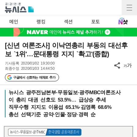
메인
랭킹
섹션
포토
[신년 여론조사] 이낙연총리 부동의 대선후
보 `1위'…문대통령 지지 `확고'(종합)
기사등록
2020/01/02 19:30:00
가
가
최종수정
2020/01/03 14:44:50
구글에서 선호하는 매체로 추가
뉴시스 광주전남본부·무등일보·광주MBC여론조사
이 총리 대권 선호도 53.5%… 급상승 추세
직무수행 지지도 이용섭 65.1%·김영록 68.6%
총선 선택기준 공약·인물·정당·경력 순