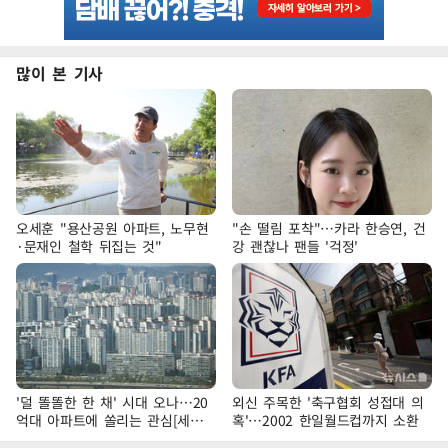
많이 본 기사
오세훈 "용산공원 아파트, 노무현
"손 떨림 포착"…카라 한승연, 건
·문재인 철학 뒤집는 것"
강 괜찮나 팬들 '걱정'
'덜 똘똘한 한 채' 시대 오나…20
외신 주목한 '축구협회 성접대 의
억대 아파트에 쏠리는 관심[세제
혹'…2002 한일월드컵까지 소환
개편, 그 이후②]