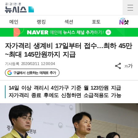
메인
랭킹
섹션
포토
자가격리 생계비 17일부터 접수…최하 45만
~최대 145만원까지 지급
기사등록
2020/02/11 12:00:04
가
가
구글에서 선호하는 매체로 추가
14일 이상 격리시 4인가구 기준 월 123만원 지급
자가격리 종료 후에도 신청하면 소급적용도 가능