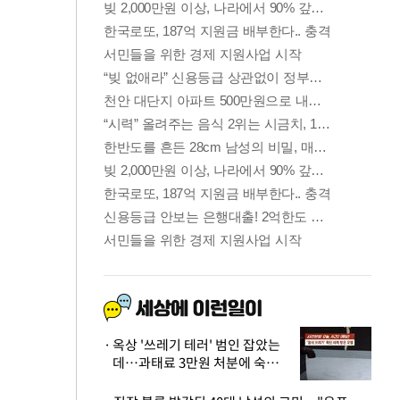
옥상 '쓰레기 테러' 범인 잡았는
데…과태료 3만원 처분에 숙박업
주 허탈