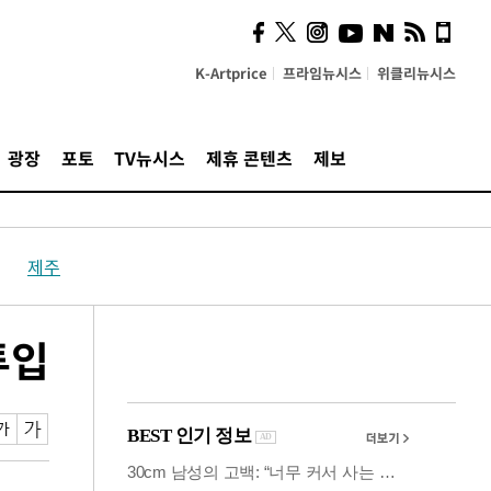
시, 스마트폰 액세서리에
NFC 더했다
K-Artprice
프라임뉴시스
위클리뉴시스
광장
포토
TV뉴시스
제휴 콘텐츠
제보
제주
투입