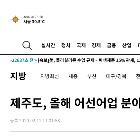
2026.08.07 (금)
서울 30.5℃
-18488초 전 >
[속보] 뉴욕증시, 일제 하락 마감…나스닥 0.06%↓
-29660초 전 >
시리아 다마스쿠스 교외에서 미니버스 폭발.. 14명 부상, 
태
-28958초 전 >
입추에도 극한더위…서울 낮 39도 '폭염중대경보'
실시간
정치
국제
경제
금융
산업
-23922초 전 >
이란, 호르무즈서 "적국 목표물들"과 대치로 남부 케슘섬
례 큰 폭발음
-22637초 전 >
[속보]美, 폴리실리콘 수입 규제…파생제품 15% 관세, 1
발효
-20788초 전 >
[속보]트럼프, 美 원정출산 금지 행정명령 서명
지방
지방최신
세종
부산
대구/경북
-18488초 전 >
[속보] 뉴욕증시, 일제 하락 마감…나스닥 0.06%↓
-29660초 전 >
시리아 다마스쿠스 교외에서 미니버스 폭발.. 14명 부상, 
태
-28958초 전 >
입추에도 극한더위…서울 낮 39도 '폭염중대경보'
제주도, 올해 어선어업 분야 
-23922초 전 >
이란, 호르무즈서 "적국 목표물들"과 대치로 남부 케슘섬
례 큰 폭발음
-22637초 전 >
[속보]美, 폴리실리콘 수입 규제…파생제품 15% 관세, 1
발효
등록 2020.02.12 11:01:58
-20788초 전 >
[속보]트럼프, 美 원정출산 금지 행정명령 서명
-18488초 전 >
[속보] 뉴욕증시, 일제 하락 마감…나스닥 0.06%↓