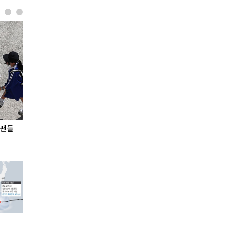
 팬들
이 대통령, '청년 대책 속도 높여야…폭염 문제도
입추 코앞인데 전
총력 대응'