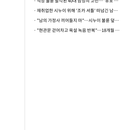
· 직장 불륜 발각된 40대 남성의 고민…"유포 동료 명예훼손·협박죄 고소 가능할까"
· 재취업한 시누이 위해 '조카 셔틀' 떠넘긴 남편…아내 "난 못한다"
· "남의 가정사 끼어들지 마"…시누이 불륜 덮으려는 남편에 억울한 아내
· "현관문 걷어차고 욕설 녹음 반복"…18개월 아기 키우는 집 뒤흔든 '앞집의 비극'