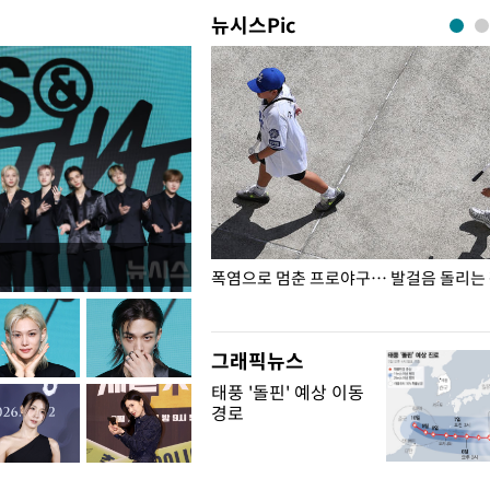
뉴시스Pic
전남광주… 열화상 카메라에 담긴
폭염으로 멈춘 프로야구… 발걸음 돌리는
그래픽뉴스
태풍 '돌핀' 예상 이동
경로