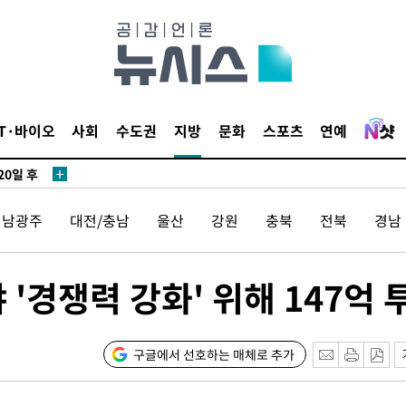
3명은 중
IT·바이오
사회
수도권
지방
문화
스포츠
연예
에서 두차
20일 후
전남광주
대전/충남
울산
강원
충북
전북
경남
3명은 중
'경쟁력 강화' 위해 147억 
에서 두차
20일 후
구글에서 선호하는 매체로 추가