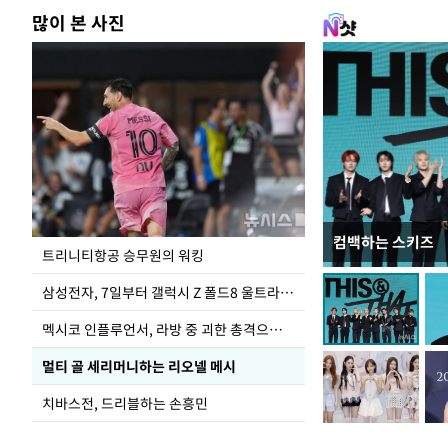
많이 본 사진
컴백하는 스키즈
입추 하루 앞둔 
트리니티항공 승무원의 워킹
폭염
삼성전자, 7일부터 갤럭시 Z 폴드8 울트라·폴드8·플립8 출시
멕시코 인플루언서, 라방 중 괴한 총격으로 사망
멀티 골 세리머니하는 리오넬 메시
치바스전, 드리블하는 손흥민