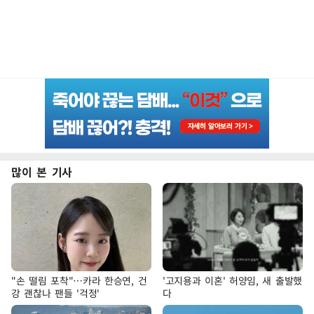
많이 본 기사
"손 떨림 포착"…카라 한승연, 건
'고지용과 이혼' 허양임, 새 출발했
강 괜찮나 팬들 '걱정'
다