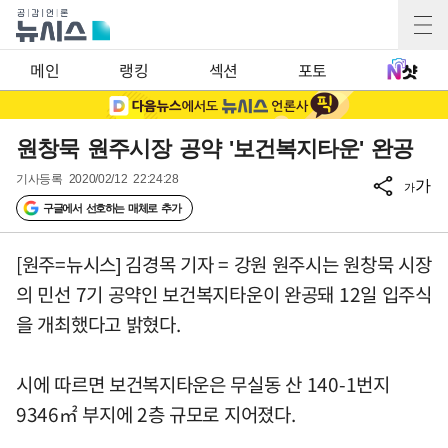
메인
랭킹
섹션
포토
원창묵 원주시장 공약 '보건복지타운' 완공
기사등록
2020/02/12 22:24:28
가
가
구글에서 선호하는 매체로 추가
[원주=뉴시스] 김경목 기자 = 강원 원주시는 원창묵 시장
의 민선 7기 공약인 보건복지타운이 완공돼 12일 입주식
을 개최했다고 밝혔다.
시에 따르면 보건복지타운은 무실동 산 140-1번지
9346㎡ 부지에 2층 규모로 지어졌다.