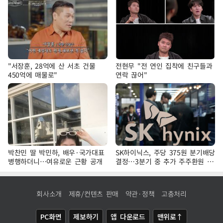
"서장훈, 28억에 산 서초 건물
전현무 "전 연인 집착에 친구들과
450억에 매물로"
연락 끊어"
박찬민 딸 박민하, 배우·국가대표
SK하이닉스, 주당 375원 분기배당
병행하더니…여유로운 근황 공개
결정…3분기 중 추가 주주환원 발
표
회사소개
제휴/컨텐츠 판매
약관·정책
고충처리
PC화면
제보하기
앱 다운로드
맨위로↑