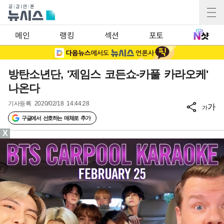
메인
랭킹
섹션
포토
방탄소년단, '제임스 코든쇼-카풀 카라오케'
나온다
기사등록
2020/02/18 14:44:28
가
가
구글에서 선호하는 매체로 추가
X