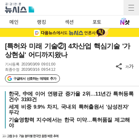
메인
랭킹
섹션
포토
[특허와 미래 기술②] 4차산업 핵심기술 '가
상현실' 어디까지왔나
기사등록
2020/03/09 09:01:00
가
가
최종수정
2020/03/16 09:54:12
구글에서 선호하는 매체로 추가
한국, 中에 이어 연평균 증가율 2위…11년간 특허등록
건수 3193건
세계 비중 9.9% 차지, 국내외 특허출원서 '삼성전자'
두각
기술영향력 지수에서는 한국 미약…특허품질 제고해
야