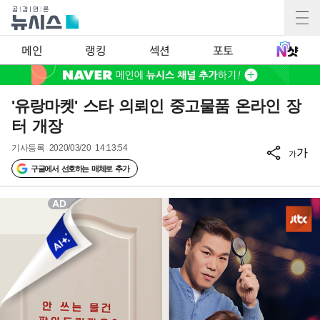
메인
랭킹
섹션
포토
'유랑마켓' 스타 의뢰인 중고물품 온라인 장
터 개장
기사등록
2020/03/20 14:13:54
가
가
구글에서 선호하는 매체로 추가