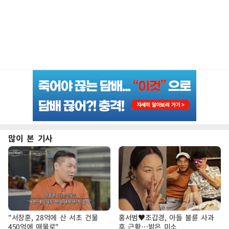
많이 본 기사
"서장훈, 28억에 산 서초 건물
홍서범♥조갑경, 아들 불륜 사과
450억에 매물로"
후 근황…밝은 미소