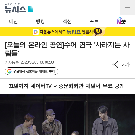
메인
랭킹
섹션
포토
[오늘의 온라인 공연]수어 연극 '사라지는 사
람들'
기사등록
2020/05/03 06:00:00
가
가
구글에서 선호하는 매체로 추가
31일까지 네이버TV 세종문화회관 채널서 무료 공개