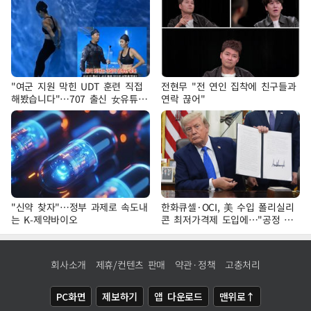
"여군 지원 막힌 UDT 훈련 직접
전현무 "전 연인 집착에 친구들과
해봤습니다"…707 출신 女유튜버
연락 끊어"
'완벽 소화'
"신약 찾자"…정부 과제로 속도내
한화큐셀·OCI, 美 수입 폴리실리
는 K-제약바이오
콘 최저가격제 도입에…"공정 경
쟁·수익성 개선 환영"
회사소개
제휴/컨텐츠 판매
약관·정책
고충처리
PC화면
제보하기
앱 다운로드
맨위로↑