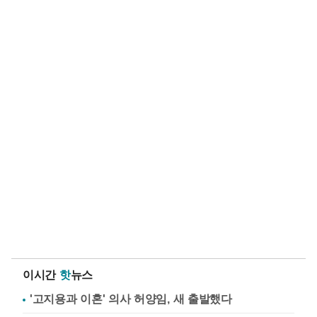
이시간
핫
뉴스
'고지용과 이혼' 의사 허양임, 새 출발했다