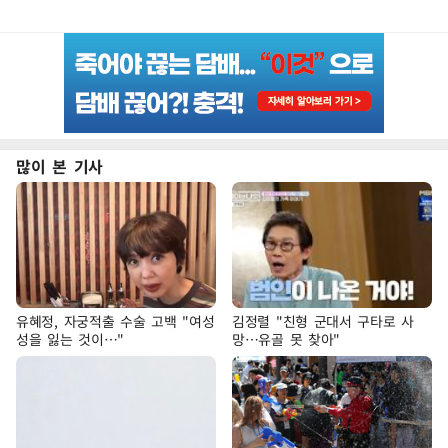
많이 본 기사
유혜정, 자궁적출 수술 고백 "여성
김정렬 "친형 군대서 구타로 사
성을 잃는 것이…"
망…유골 못 찾아"