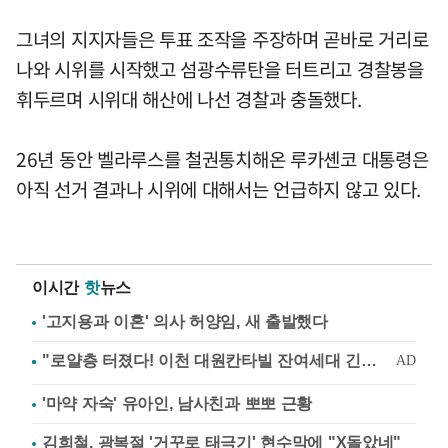
그녀의 지지자들은 투표 조작을 주장하며 곧바로 거리로
나와 시위를 시작했고 섬광수류탄을 터트리고 경찰봉을
휘두르며 시위대 해산에 나선 경찰과 충돌했다.
26년 동안 벨라루스를 철권통치해온 루카셴코 대통령은
아직 선거 결과나 시위에 대해서는 언급하지 않고 있다.
이시간
핫
뉴스
'고지용과 이혼' 의사 허양임, 새 출발했다
'마약 자숙' 유아인, 남사친과 뽀뽀 근황
김희철, 광복절 '거꾸로 태극기' 현수막에 "X돌았네"