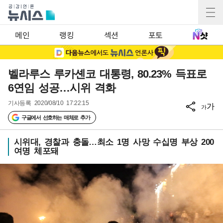
메인
랭킹
섹션
포토
벨라루스 루카셴코 대통령, 80.23% 득표로
6연임 성공…시위 격화
기사등록
2020/08/10 17:22:15
가
가
구글에서 선호하는 매체로 추가
시위대, 경찰과 충돌…최소 1명 사망 수십명 부상 200
여명 체포돼