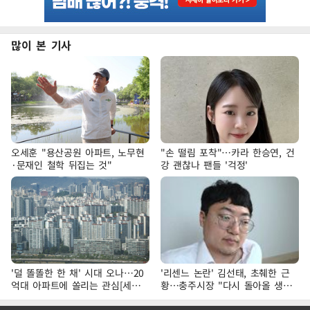
많이 본 기사
오세훈 "용산공원 아파트, 노무현
"손 떨림 포착"…카라 한승연, 건
·문재인 철학 뒤집는 것"
강 괜찮나 팬들 '걱정'
'덜 똘똘한 한 채' 시대 오나…20
'리센느 논란' 김선태, 초췌한 근
억대 아파트에 쏠리는 관심[세제
황…충주시장 "다시 돌아올 생
개편, 그 이후②]
각?"