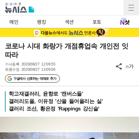
메인
랭킹
섹션
포토
코로나 시대 화랑가 개점휴업속 개인전 잇
따라
기사등록
2020/08/27 12:09:55
가
가
최종수정
2020/08/27 13:09:06
구글에서 선호하는 매체로 추가
학고재갤러리, 윤향로 '캔버스들'
갤러리도올, 이유정 '산을 들어올리는 실'
갤러리 조선, 황은정 'Rappings 강신술'