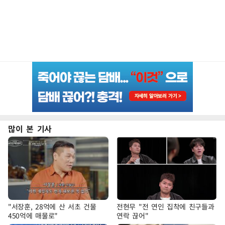
많이 본 기사
"서장훈, 28억에 산 서초 건물
전현무 "전 연인 집착에 친구들과
450억에 매물로"
연락 끊어"