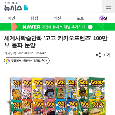
메인
랭킹
섹션
포토
세계사학습만화 '고고 카카오프렌즈' 100만
부 돌파 눈앞
기사등록
2020/09/22 10:56:42
가
가
구글에서 선호하는 매체로 추가