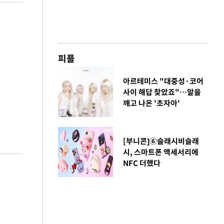
피플
아르테미스 "대중성·코어
사이 해답 찾았죠"…알을
깨고 나온 '초자아'
[부니콘]⑥슬래시비슬래
시, 스마트폰 액세서리에
NFC 더했다