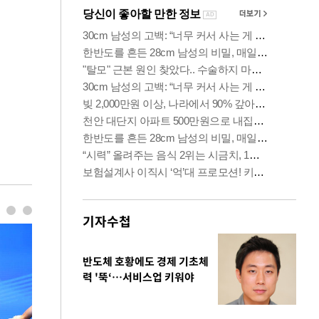
기자수첩
반도체 호황에도 경제 기초체
력 '뚝‘…서비스업 키워야