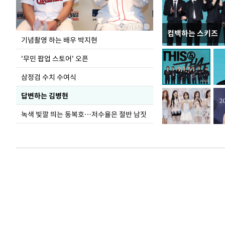
컴백하는 스키즈
이 대통령, 국가
기념촬영 하는 배우 박지현
가 책임지고 치유
'무민 팝업 스토어' 오픈
삼정검 수치 수여식
답변하는 김병현
녹색 빛깔 띄는 동복호…저수율은 절반 남짓