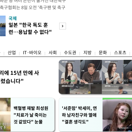
 파문 등 여러 논란이 불거진 대한축구
축구협회는 8일 오전 '축구팬 및 축구
 글'이라는 제목의 입장문을 발표했
국제
경제
26 국제축구연맹(FIFA) 북중미 월드
일본 "한국 독도 훈
공정위, 국고채 
관련해 국회 문화체육관광위원회 청문
련…용납할 수 없다"
심의…8조 과징금
이어, 홍명보 전 감독 선
항의
림길
융
산업
IT·바이오
사회
수도권
지방
문화
스포츠
리에 15년 만에 사
틀렸습니다"
백혈병 재발 최성원
'서준맘' 박세미, 연
"치료가 날 죽이는
하 남자친구와 열애
것 같았다" 눈물
"결혼 생각도"