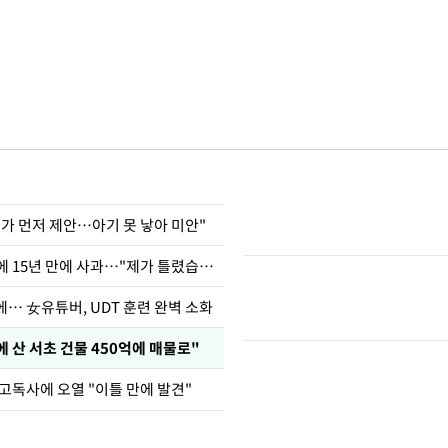
내가 먼저 제안…아기 못 낳아 미안"
표창원, 남규리에 15년 만에 사과…"제가 틀렸습니다"
… 女유튜버, UDT 훈련 완벽 소화
에 산 서초 건물 450억에 매물로"
고독사에 오열 "이틀 만에 발견"