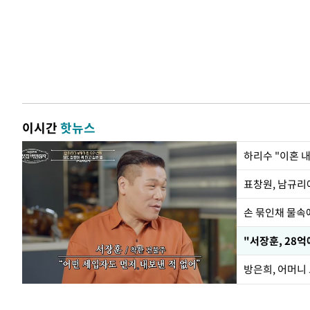
이시간
핫뉴스
하리수 "이혼 
손 묶인채 물속에
"서장훈, 28억
방은희, 어머니 