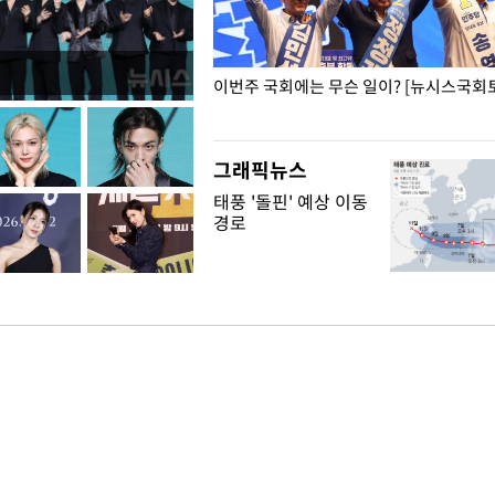
폭력 피해자에 위로·사과…"국가
이번주 국회에는 무슨 일이? [뉴시스국회토
"
그래픽뉴스
태풍 '돌핀' 예상 이동
경로