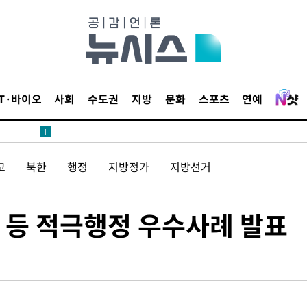
 계속[다음
삼겠다"
IT·바이오
사회
수도권
지방
문화
스포츠
연예
안겨드려 죄
교
북한
행정
지방정가
지방선거
 계속[다음
삼겠다"
안겨드려 죄
 등 적극행정 우수사례 발표