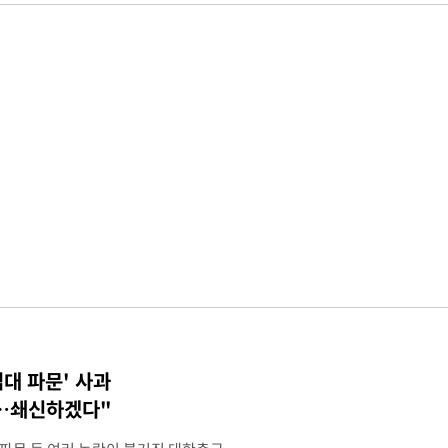
접대 파문' 사과
송…쇄신하겠다"