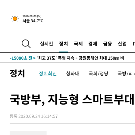
2026.08.08 (토)
서울 34.7℃
-8206초 전 >
[속보]뉴욕증시 상승 마감…S&P 0.6% 나스닥 1.3%↑
-30924초 전 >
극한폭염 한풀 꺾이지만…'낮 최고 35도' 무더위, 열대야
주 날씨]
-27942초 전 >
축구협회 "압수수색·성접대 논란 사과…쇄신의 기회로 
실시간
정치
국제
경제
금융
산업
-26459초 전 >
[속보]'압수수색·성접대 논란' 축구협회 "실망과 걱정 
송"
-15080초 전 >
'최고 37도' 폭염 지속…강원동해안 최대 150㎜ 비
-8206초 전 >
[속보]뉴욕증시 상승 마감…S&P 0.6% 나스닥 1.3%↑
정치
정치최신
청와대
국회/정당
국방/외
-30924초 전 >
극한폭염 한풀 꺾이지만…'낮 최고 35도' 무더위, 열대야
주 날씨]
-27942초 전 >
축구협회 "압수수색·성접대 논란 사과…쇄신의 기회로 
-26459초 전 >
[속보]'압수수색·성접대 논란' 축구협회 "실망과 걱정 
국방부, 지능형 스마트부대
송"
-15080초 전 >
'최고 37도' 폭염 지속…강원동해안 최대 150㎜ 비
-8206초 전 >
[속보]뉴욕증시 상승 마감…S&P 0.6% 나스닥 1.3%↑
등록 2020.09.24 16:14:57