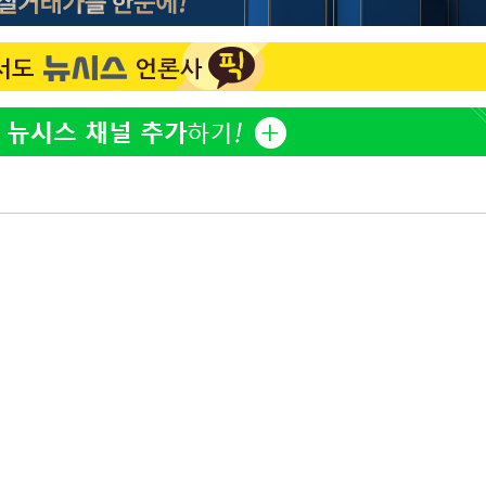
하리수 "미키정 보내주고 
1
어 이혼…애 못 낳아 미안
다"
표창원, 남규리에 15년 
2
렸습니다"
백혈병 재발 최성원 "치료
3
았다" 눈물
'서준맘' 박세미, 연하 남
4
생각도"
英유명 여배우, 큰 교통사
5
살았다
"창 3개 띄워도 답답함 없
6
라', 일주일 써보니
황기순 "원정도박 후 필리
7
류…1년간 은둔"