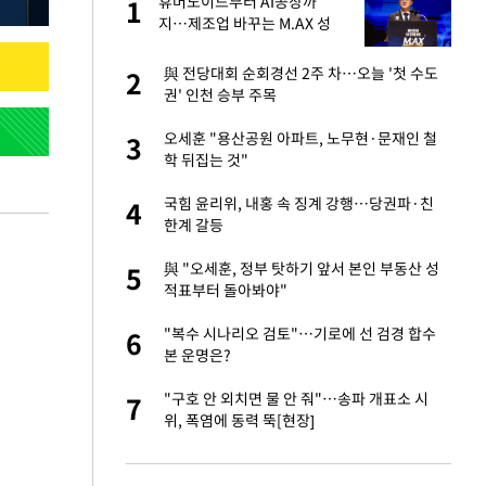
싶
휴머노이드부터 AI공장까
1
1
했
지…제조업 바꾸는 M.AX 성
과
만에 사과…"제가 틀
與 전당대회 순회경선 2주 차…오늘 '첫 수도
2
2
권' 인천 승부 주목
가 날 죽이는 것 같
오세훈 "용산공원 아파트, 노무현·문재인 철
3
3
학 뒤집는 것"
자친구와 열애 "결혼
국힘 윤리위, 내홍 속 징계 강행…당권파·친
4
4
한계 갈등
고서 기아차 덕에
與 "오세훈, 정부 탓하기 앞서 본인 부동산 성
5
5
적표부터 돌아봐야"
네"…'폴드8 울트
"복수 시나리오 검토"…기로에 선 검경 합수
6
6
본 운명은?
핀서 2년 불법체
"구호 안 외치면 물 안 줘"…송파 개표소 시
7
7
위, 폭염에 동력 뚝[현장]