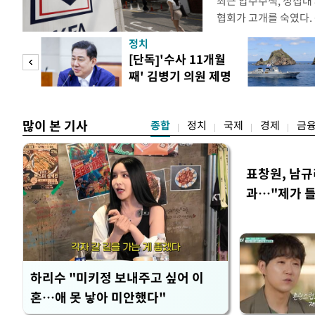
최근 압수수색, 성접대
협회가 고개를 숙였다. 
관계자 여러분께 드리는
정치
다. 축구협회는 최근 20
 사업
[단독]'수사 11개월
컵 조별리그 탈락과 
째' 김병기 의원 제명
회에서 질타를 받은 데 
청원글
많이 본 기사
종합
정치
국제
경제
금
표창원, 남규
과…"제가 
하리수 "미키정 보내주고 싶어 이
혼…애 못 낳아 미안했다"