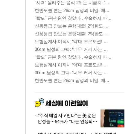
"주식 매일 사고판다"는 美 젊은
남성들…64%가 "나는 인생의
패배자“