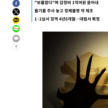
"보물많다"며 감정비 1억여원 뜯어내
-18302초 전 >
선재도서 해루질 나섰다 실종 60대, 닷새 만에 숨진 채 발
들기름 주사 놓고 정체불명 약 제조
-15836초 전 >
남자 농구, 나고야 아시안게임서 '홈팀' 일본과 한일전
1·2심서 징역 4년6개월…대법서 확정
-15212초 전 >
여수 오동도 해상서 모터보트 전복…1명 사망·1명 실종
-11439초 전 >
극한폭염 한풀 꺾이지만…'낮 최고 35도' 무더위, 열대야
주 날씨]
-8457초 전 >
축구협회 "압수수색·성접대 논란 사과…쇄신의 기회로 삼
-6974초 전 >
[속보]'압수수색·성접대 논란' 축구협회 "실망과 걱정 안
송"
1시간 전 >
'최고 37도' 폭염 지속…강원동해안 최대 150㎜ 비
3시간 전 >
[속보]뉴욕증시 상승 마감…S&P 0.6% 나스닥 1.3%↑