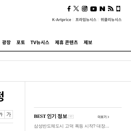
사이 해답 찾았죠"…알을
깨고 나온 '초자아'
K-Artprice
프라임뉴시스
위클리뉴시스
광장
포토
TV뉴시스
제휴 콘텐츠
제보
정