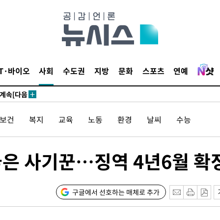
견
IT·바이오
사회
수도권
지방
문화
스포츠
연예
 계속[다음
겠다"
/보건
복지
교육
노동
환경
날씨
수능
겨드려 죄
놓은 사기꾼…징역 4년6월 확
 원해 아
보
구글에서 선호하는 매체로 추가