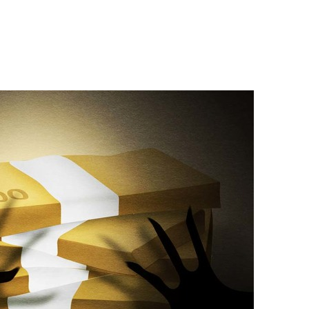
견
 계속[다음
겠다"
겨드려 죄