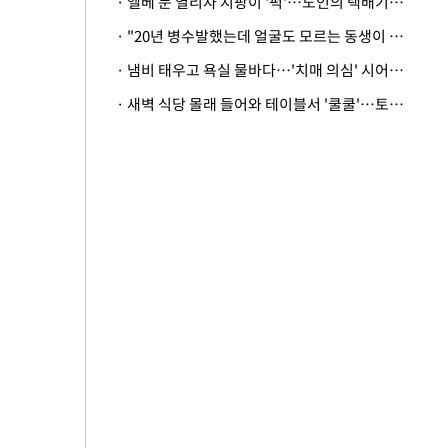
· 엘베 문 열리자 지팡이 '퍽'…노인의 택배기사 폭행 이유
· "20년 병수발했는데 얼굴도 모르는 동생이 유산 절반을"…배다른 형제 상속권 있을까
· 냄비 태우고 욕실 물바다…'치매 의심' 시어머니 검사 권유했다가 '날벼락'
· 새벽 식당 몰래 들어와 테이블서 '쿨쿨'…토사물 남기고 사라진 남성