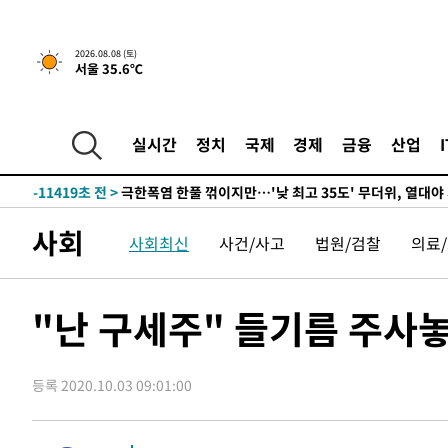
-30520초 전 >
온열질환 사망자 3명 늘어…누적 환자 3000명 돌파
-24465초 전 >
강릉에 시간당 81.4㎜ 물폭탄…도로 잠기고 담벼락 붕괴
2026.08.08 (토)
서울 35.6℃
-20572초 전 >
백운산서 80년근 천종산삼 9뿌리 발견…감정가 1.3억원
-18282초 전 >
선재도서 해루질 나섰다 실종 60대, 닷새 만에 숨진 채 발
-15816초 전 >
남자 농구, 나고야 아시안게임서 '홈팀' 일본과 한일전
실시간
정치
국제
경제
금융
산업
-15192초 전 >
여수 오동도 해상서 모터보트 전복…1명 사망·1명 실종
-11419초 전 >
극한폭염 한풀 꺾이지만…'낮 최고 35도' 무더위, 열대야
주 날씨]
-8437초 전 >
축구협회 "압수수색·성접대 논란 사과…쇄신의 기회로 삼
사회
사회최신
사건/사고
법원/검찰
의료
-6954초 전 >
[속보]'압수수색·성접대 논란' 축구협회 "실망과 걱정 안
송"
1시간 전 >
'최고 37도' 폭염 지속…강원동해안 최대 150㎜ 비
3시간 전 >
[속보]뉴욕증시 상승 마감…S&P 0.6% 나스닥 1.3%↑
"난 구세주" 들기름 주사
-31789초 전 >
[속보]이강인 "감독님이 원하는 마음 느꼈고, 많은 트로피
틀레티코 이적"
-31571초 전 >
수도권 40도 육박 '펄펄'…동해안 일부 지역엔 호의주의
등록 2020.10.03 09:01:00
-30540초 전 >
온열질환 사망자 3명 늘어…누적 환자 3000명 돌파
-24485초 전 >
강릉에 시간당 81.4㎜ 물폭탄…도로 잠기고 담벼락 붕괴
-20592초 전 >
백운산서 80년근 천종산삼 9뿌리 발견…감정가 1.3억원