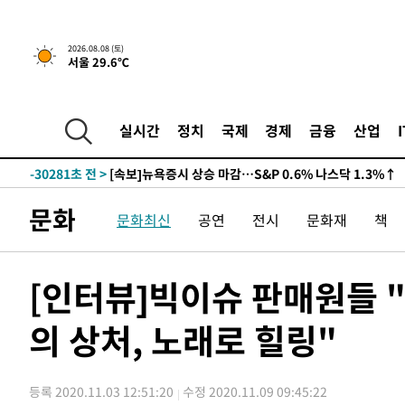
2026.08.08 (토)
서울 29.6℃
실시간
정치
국제
경제
금융
산업
-30281초 전 >
[속보]뉴욕증시 상승 마감…S&P 0.6% 나스닥 1.3%↑
문화
문화최신
공연
전시
문화재
책
[인터뷰]빅이슈 판매원들 "
의 상처, 노래로 힐링"
등록 2020.11.03 12:51:20
수정 2020.11.09 09:45:22