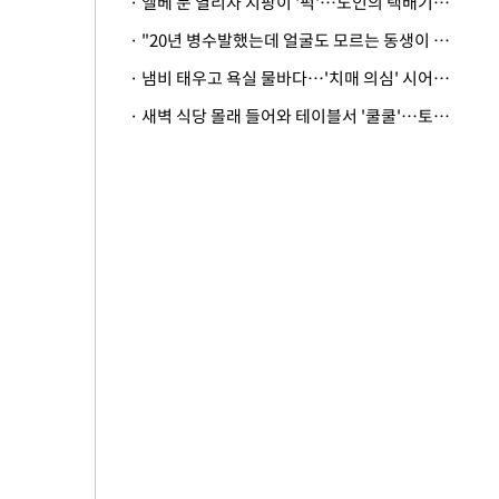
· 엘베 문 열리자 지팡이 '퍽'…노인의 택배기사 폭행 이유
· "20년 병수발했는데 얼굴도 모르는 동생이 유산 절반을"…배다른 형제 상속권 있을까
· 냄비 태우고 욕실 물바다…'치매 의심' 시어머니 검사 권유했다가 '날벼락'
· 새벽 식당 몰래 들어와 테이블서 '쿨쿨'…토사물 남기고 사라진 남성