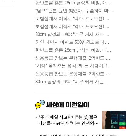
"주식 매일 사고판다"는 美 젊은
남성들…64%가 "나는 인생의
패배자“