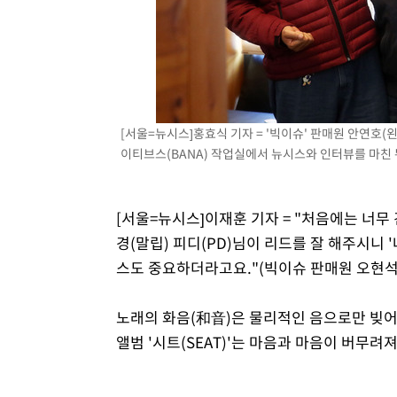
[서울=뉴시스]홍효식 기자 = '빅이슈' 판매원 안연호(
이티브스(BANA) 작업실에서 뉴시스와 인터뷰를 마친 뒤 
[서울=뉴시스]이재훈 기자 = "처음에는 너무
경(말립) 피디(PD)님이 리드를 잘 해주시니 
스도 중요하더라고요."(빅이슈 판매원 오현석
노래의 화음(和音)은 물리적인 음으로만 빚어지
앨범 '시트(SEAT)'는 마음과 마음이 버무려