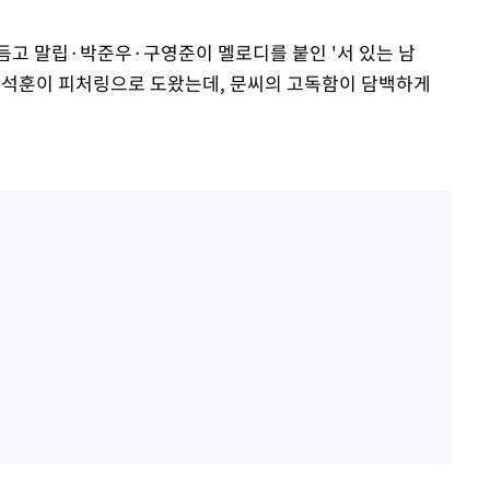
듬고 말립·박준우·구영준이 멜로디를 붙인 '서 있는 남
장석훈이 피처링으로 도왔는데, 문씨의 고독함이 담백하게