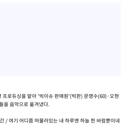
괄 프로듀싱을 맡아 '빅이슈 판매원'(빅판) 문영수(60)·오현
 것들을 음악으로 옮겨냈다.
간 / 여기 어디쯤 머물러있는 내 하루엔 하늘 한 바람뿐이네