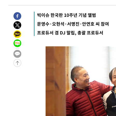
빅이슈 한국판 10주년 기념 앨범
문영수·오현석·서명진·안연호 씨 참여
프로듀서 겸 DJ 말립, 총괄 프로듀서