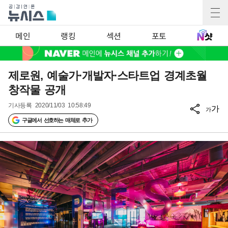
메인
랭킹
섹션
포토
제로원, 예술가·개발자·스타트업 경계초월
창작물 공개
기사등록
2020/11/03 10:58:49
가
가
구글에서 선호하는 매체로 추가