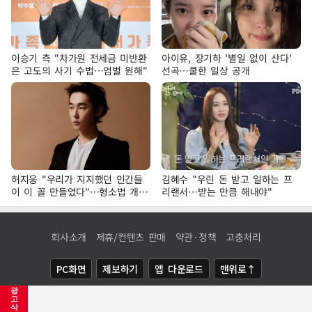
이승기 측 "차가원 전세금 미반환
아이유, 장기하 '별일 없이 산다'
은 고도의 사기 수법…엄벌 원해"
선곡…쿨한 일상 공개
허지웅 "우리가 지지했던 인간들
김혜수 "우린 돈 받고 일하는 프
이 이 꼴 만들었다"…형소법 개정
리랜서…받는 만큼 해내야"
에 격한 반응
회사소개
제휴/컨텐츠 판매
약관·정책
고충처리
PC화면
제보하기
앱 다운로드
맨위로↑
광
COPYRIGHTⓒ
NEWSIS
ALL RIGHTS RESERVED.
고
삭