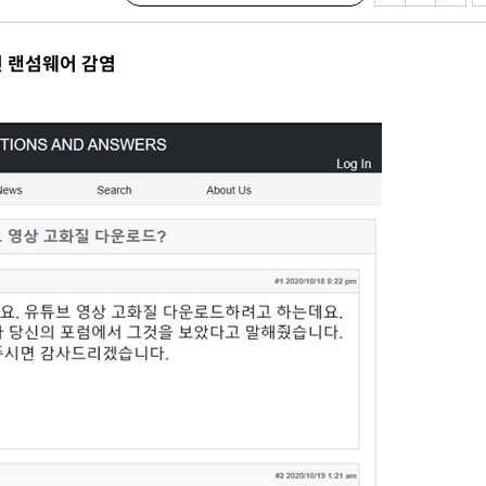
면 랜섬웨어 감염
 격파
다"
수수색(종
4%↑
침 준수"
수수색
강화"