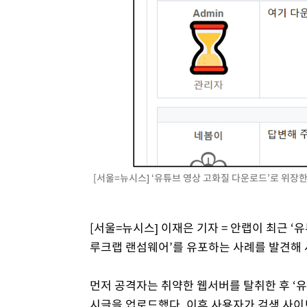
1시간 전 >
'월드컵 탈락 후폭풍' 축구협회…초유의 압수수색에 '충격·당
1시간 전 >
서울 낮 37.9도, 올여름 최고치 경신…영등포 순간 '40도'
1시간 전 >
[속보]종합특검, 대검 추가 압수수색…내란 중요임무종사 혐
2시간 전 >
[속보]코스닥, 800p 회복…0.26% 오른 801.67 마감
2시간 전 >
[속보]코스피, 301.88포인트(4.58%) 내린 6296.38 마감
2시간 전 >
[속보]원·달러 환율, 0.7원 내린 1423.8원 마감
3시간 전 >
"여기 떨어졌다"…다누리, 스페이스X 로켓 달 충돌 흔적 포착
4시간 전 >
손흥민, 5경기 연속골 실패…LAFC는 승부차기 끝 과달라하라
6시간 전 >
내일까지 39도 '펄펄'…기상청 "태풍 지나며 폭염 잠시 꺾인
[서울=뉴시스] ‘유튜브 영상 고화질 다운로드’로 위장한
[서울=뉴시스] 이재은 기자 = 안랩이 최근 
루크랩 랜섬웨어’를 유포하는 사례를 발견해 
먼저 공격자는 취약한 웹서버를 탈취한 후 ‘
시글을 업로드했다. 이후 사용자가 검색 사이