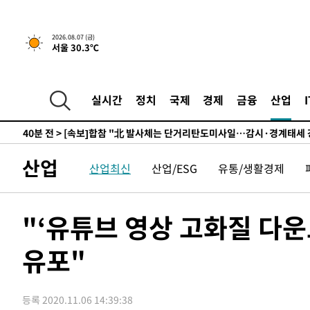
6시간 전 >
내일까지 39도 '펄펄'…기상청 "태풍 지나며 폭염 잠시 꺾인
-15051초 전 >
'월드컵 탈락 후폭풍' 축구협회…11시간 걸린 초유의 압
2026.08.07 (금)
서울 30.3℃
합)
-14487초 전 >
[속보] 뉴욕증시, 혼조 출발…나스닥 0.3%↓, 다우 0.1
-13280초 전 >
축구협회, 15년 전 심판 성 접대 파문에 "현재는 내부 지
-11965초 전 >
경찰, '홍명보는 2순위' 결론냈던 스포츠윤리센터도 압
실시간
정치
국제
경제
금융
산업
40분 전 >
[속보]합참 "北 발사체는 단거리탄도미사일…감시·경계태세 
44분 전 >
日방위성, 北이 동해로 쏜 발사체는 탄도미사일 가능성
1시간 전 >
[속보] SKT, 에이닷 서비스 장애 발생…"원인 파악 중"
산업
산업최신
산업/ESG
유통/생활경제
1시간 전 >
[속보]합참 "북, 동해상으로 미상 발사체 발사"
1시간 전 >
'낮 최고 39도' 불볕더위…한밤 열대야도 계속[내일날씨]
1시간 전 >
[속보]7~9일 프로야구 3연전도 폭염 취소…11일 재개
"‘유튜브 영상 고화질 다
1시간 전 >
"韓 외환시장 개입 관측 배경엔 美의 대한국 무역적자 있어"
유포"
1시간 전 >
'월드컵 탈락 후폭풍' 축구협회…초유의 압수수색에 '충격·당
1시간 전 >
서울 낮 37.9도, 올여름 최고치 경신…영등포 순간 '40도'
1시간 전 >
[속보]종합특검, 대검 추가 압수수색…내란 중요임무종사 혐
등록 2020.11.06 14:39:38
2시간 전 >
[속보]코스닥, 800p 회복…0.26% 오른 801.67 마감