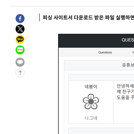
2시간 전 >
[속보]코스피, 301.88포인트(4.58%) 내린 6296.38 마감
2시간 전 >
[속보]원·달러 환율, 0.7원 내린 1423.8원 마감
피싱 사이트서 다운로드 받은 파일 실행하
3시간 전 >
"여기 떨어졌다"…다누리, 스페이스X 로켓 달 충돌 흔적 포착
4시간 전 >
손흥민, 5경기 연속골 실패…LAFC는 승부차기 끝 과달라하라
6시간 전 >
내일까지 39도 '펄펄'…기상청 "태풍 지나며 폭염 잠시 꺾인
-15051초 전 >
'월드컵 탈락 후폭풍' 축구협회…11시간 걸린 초유의 압
합)
-14487초 전 >
[속보] 뉴욕증시, 혼조 출발…나스닥 0.3%↓, 다우 0.1
-13280초 전 >
축구협회, 15년 전 심판 성 접대 파문에 "현재는 내부 지
-11965초 전 >
경찰, '홍명보는 2순위' 결론냈던 스포츠윤리센터도 압
40분 전 >
[속보]합참 "北 발사체는 단거리탄도미사일…감시·경계태세 
44분 전 >
日방위성, 北이 동해로 쏜 발사체는 탄도미사일 가능성
1시간 전 >
[속보] SKT, 에이닷 서비스 장애 발생…"원인 파악 중"
1시간 전 >
[속보]합참 "북, 동해상으로 미상 발사체 발사"
1시간 전 >
'낮 최고 39도' 불볕더위…한밤 열대야도 계속[내일날씨]
1시간 전 >
[속보]7~9일 프로야구 3연전도 폭염 취소…11일 재개
1시간 전 >
"韓 외환시장 개입 관측 배경엔 美의 대한국 무역적자 있어"