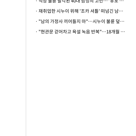
· 직장 불륜 발각된 40대 남성의 고민…"유포 동료 명예훼손·협박죄 고소 가능할까"
· 재취업한 시누이 위해 '조카 셔틀' 떠넘긴 남편…아내 "난 못한다"
· "남의 가정사 끼어들지 마"…시누이 불륜 덮으려는 남편에 억울한 아내
· "현관문 걷어차고 욕설 녹음 반복"…18개월 아기 키우는 집 뒤흔든 '앞집의 비극'