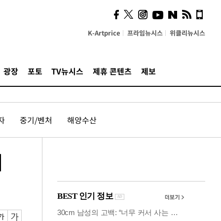
의견, 국토부·LH에 충실히
전달할 것"
K-Artprice
프라임뉴시스
위클리뉴시스
광장
포토
TV뉴시스
제휴 콘텐츠
제보
자
중기/벤처
해양수산
어