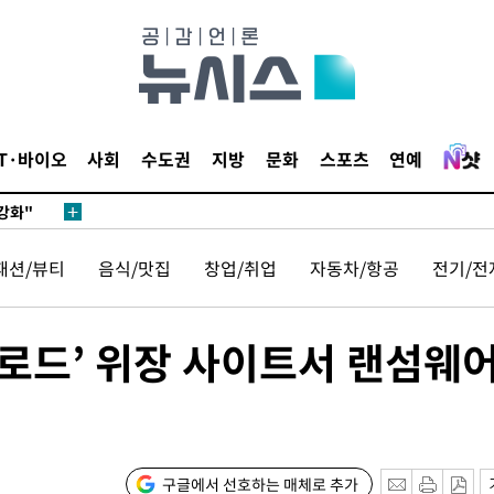
다"
수수색(종
4%↑
침 준수"
수수색
IT·바이오
사회
수도권
지방
문화
스포츠
연예
강화"
패션/뷰티
음식/맛집
창업/취업
자동차/항공
전기/전
운로드’ 위장 사이트서 랜섬웨
황'
의
구글에서 선호하는 매체로 추가