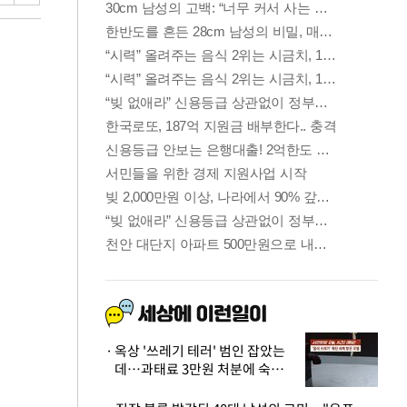
옥상 '쓰레기 테러' 범인 잡았는
데…과태료 3만원 처분에 숙박업
주 허탈