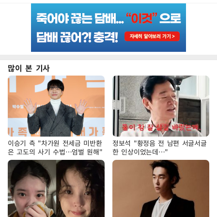
많이 본 기사
이승기 측 "차가원 전세금 미반환
정보석 "황정음 전 남편 서글서글
은 고도의 사기 수법…엄벌 원해"
한 인상이었는데…"