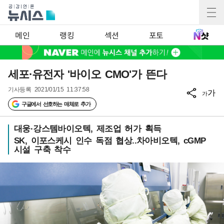
메인
랭킹
섹션
포토
세포·유전자 '바이오 CMO'가 뜬다
기사등록
2021/01/15 11:37:58
가
가
구글에서 선호하는 매체로 추가
대웅·강스템바이오텍, 제조업 허가 획득
SK, 이포스케시 인수 독점 협상..차아비오텍, cGMP
시설 구축 착수