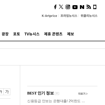
시, 스마트폰 액세서리에
NFC 더했다
K-Artprice
프라임뉴시스
위클리뉴시스
광장
포토
TV뉴시스
제휴 콘텐츠
제보