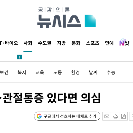
 계속[다음
삼겠다"
IT·바이오
사회
수도권
지방
문화
스포츠
연예
안겨드려 죄
/보건
복지
교육
노동
환경
날씨
수능
 계속[다음
삼겠다"
안겨드려 죄
…관절통증 있다면 의심
구글에서 선호하는 매체로 추가