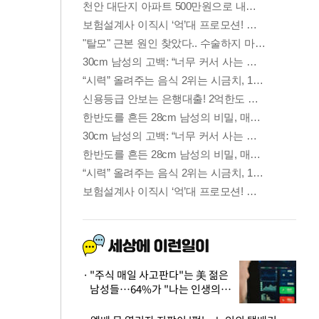
"주식 매일 사고판다"는 美 젊은
남성들…64%가 "나는 인생의
패배자“