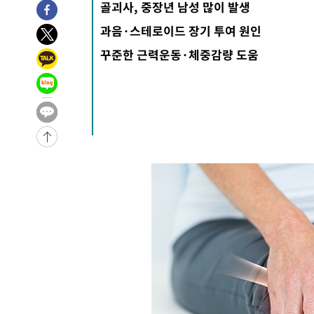
골괴사, 중장년 남성 많이 발생
과음·스테로이드 장기 투여 원인
꾸준한 근력운동·체중감량 도움