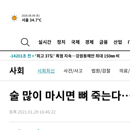
2026.08.08 (토)
서울 34.7℃
-7347초 전 >
[속보]뉴욕증시 상승 마감…S&P 0.6% 나스닥 1.3%↑
-30045초 전 >
극한폭염 한풀 꺾이지만…'낮 최고 35도' 무더위, 열대야
주 날씨]
-27063초 전 >
축구협회 "압수수색·성접대 논란 사과…쇄신의 기회로 
실시간
정치
국제
경제
금융
산업
-25580초 전 >
[속보]'압수수색·성접대 논란' 축구협회 "실망과 걱정 
송"
-14201초 전 >
'최고 37도' 폭염 지속…강원동해안 최대 150㎜ 비
-7327초 전 >
[속보]뉴욕증시 상승 마감…S&P 0.6% 나스닥 1.3%↑
사회
사회최신
사건/사고
법원/검찰
의료
-30065초 전 >
극한폭염 한풀 꺾이지만…'낮 최고 35도' 무더위, 열대야
주 날씨]
-27083초 전 >
축구협회 "압수수색·성접대 논란 사과…쇄신의 기회로 
-25600초 전 >
[속보]'압수수색·성접대 논란' 축구협회 "실망과 걱정 
술 많이 마시면 뼈 죽는다
송"
-14221초 전 >
'최고 37도' 폭염 지속…강원동해안 최대 150㎜ 비
-7347초 전 >
[속보]뉴욕증시 상승 마감…S&P 0.6% 나스닥 1.3%↑
등록 2021.01.29 16:46:22