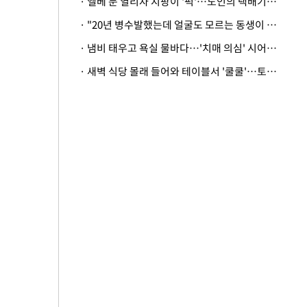
· 엘베 문 열리자 지팡이 '퍽'…노인의 택배기사 폭행 이유
· "20년 병수발했는데 얼굴도 모르는 동생이 유산 절반을"…배다른 형제 상속권 있을까
· 냄비 태우고 욕실 물바다…'치매 의심' 시어머니 검사 권유했다가 '날벼락'
· 새벽 식당 몰래 들어와 테이블서 '쿨쿨'…토사물 남기고 사라진 남성