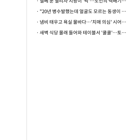
· 엘베 문 열리자 지팡이 '퍽'…노인의 택배기사 폭행 이유
· "20년 병수발했는데 얼굴도 모르는 동생이 유산 절반을"…배다른 형제 상속권 있을까
· 냄비 태우고 욕실 물바다…'치매 의심' 시어머니 검사 권유했다가 '날벼락'
· 새벽 식당 몰래 들어와 테이블서 '쿨쿨'…토사물 남기고 사라진 남성