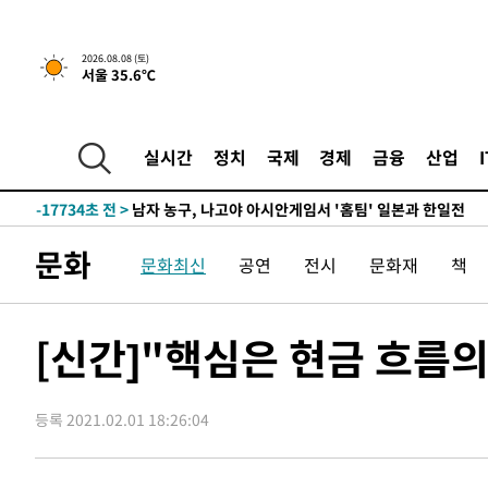
2026.08.08 (토)
서울 35.6℃
2시간 전 >
[속보]뉴욕증시 상승 마감…S&P 0.6% 나스닥 1.3%↑
-26383초 전 >
강릉에 시간당 81.4㎜ 물폭탄…도로 잠기고 담벼락 붕괴
-22490초 전 >
백운산서 80년근 천종산삼 9뿌리 발견…감정가 1.3억원
실시간
정치
국제
경제
금융
산업
-20200초 전 >
선재도서 해루질 나섰다 실종 60대, 닷새 만에 숨진 채 발
-17734초 전 >
남자 농구, 나고야 아시안게임서 '홈팀' 일본과 한일전
-17110초 전 >
여수 오동도 해상서 모터보트 전복…1명 사망·1명 실종
문화
문화최신
공연
전시
문화재
책
-13337초 전 >
극한폭염 한풀 꺾이지만…'낮 최고 35도' 무더위, 열대야
주 날씨]
-10355초 전 >
축구협회 "압수수색·성접대 논란 사과…쇄신의 기회로 
-8872초 전 >
[속보]'압수수색·성접대 논란' 축구협회 "실망과 걱정 안
[신간]"핵심은 현금 흐름의 
송"
41분 전 >
'최고 37도' 폭염 지속…강원동해안 최대 150㎜ 비
2시간 전 >
[속보]뉴욕증시 상승 마감…S&P 0.6% 나스닥 1.3%↑
등록 2021.02.01 18:26:04
-26383초 전 >
강릉에 시간당 81.4㎜ 물폭탄…도로 잠기고 담벼락 붕괴
-22490초 전 >
백운산서 80년근 천종산삼 9뿌리 발견…감정가 1.3억원
-20200초 전 >
선재도서 해루질 나섰다 실종 60대, 닷새 만에 숨진 채 발