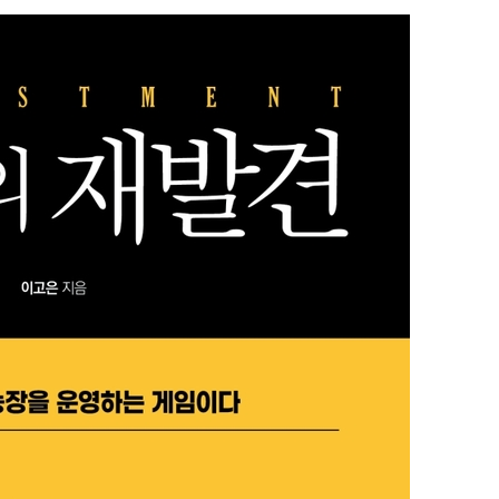
 계속[다음
삼겠다"
겨드려 죄