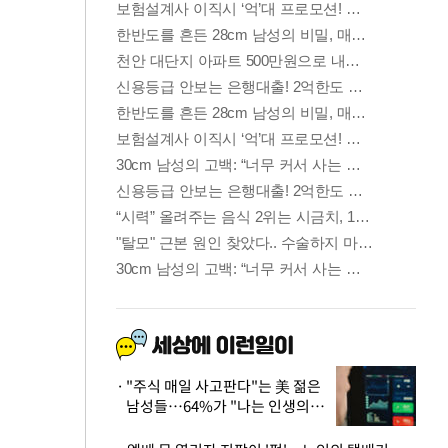
"주식 매일 사고판다"는 美 젊은
남성들…64%가 "나는 인생의
패배자“