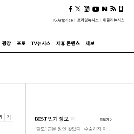
사이 해답 찾았죠"…알을
깨고 나온 '초자아'
K-Artprice
프라임뉴시스
위클리뉴시스
광장
포토
TV뉴시스
제휴 콘텐츠
제보