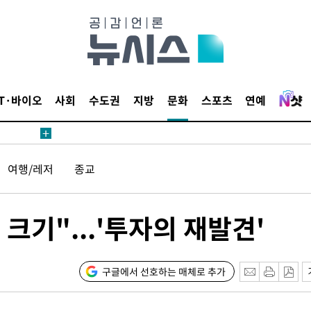
IT·바이오
사회
수도권
지방
문화
스포츠
연예
견
여행/레저
종교
 계속[다음
삼겠다"
겨드려 죄
크기"...'투자의 재발견'
구글에서 선호하는 매체로 추가
견